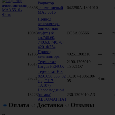
Радиатор
05858
алюминиевый
642290А-1301010
—
п
МАЗ 5516
Привод
вентилятора
(вязкостная
10043
муфта) б/
OTSA 06566
—
п
кр.740.60,
740.63, 740.70-
420, Ф754
Привод
12135
4025.1308310
—
п
вентилятора
Термостат
2190-1306010,
16317
—
п
Largus FENOX
TS021O7
Термостат Е-3
(656,658,536, 82
ТС107-1306100-
29221
4 шт.
гр., Т117,
05
ТА107)
Насос водяной
13223
(помпа)
236-1307010-А3
—
п
АВТОМАГНАТ
Оплата
Доставка
Отзывы