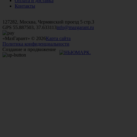
Оплата и доставка
Контакты
+7 (499)
476-82-09
+7 (495)
740-26-16
+7 (495)
972-32-70
127282, Москва, Чермянский проезд 5 стр.3
GPS 55.887503, 37.633113
info@mazgarant.ru
«МазГарант» © 2026
Карта сайта
Политика конфиденциальности
Создание и продвижение