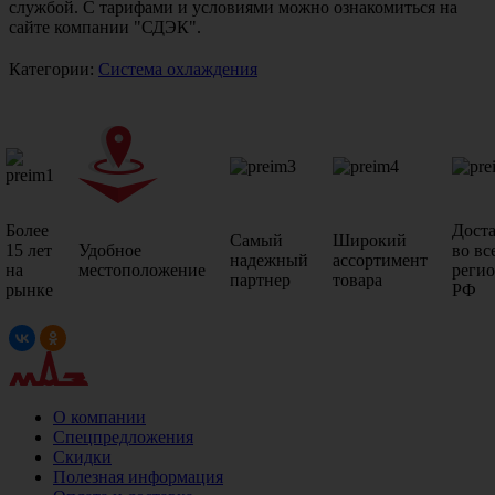
службой. С тарифами и условиями можно ознакомиться на
сайте компании "СДЭК".
Категории:
Система охлаждения
Более
Дост
Самый
Широкий
15 лет
Удобное
во вс
надежный
ассортимент
на
местоположение
реги
партнер
товара
рынке
РФ
О компании
Спецпредложения
Скидки
Полезная информация