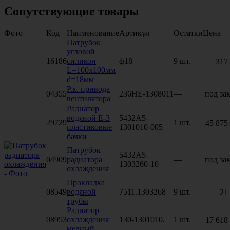
Сопутствующие товары
Фото
Код
Наименование
Артикул
Остатки
Цена
Патрубок
угловой
16186
силикон
ф18
9 шт.
317
L=100х100мм
d=18мм
Р.к. привода
04355
236НЕ-1308011
—
под зак
вентилятора
Радиатор
водяной Е-3
5432А5-
29729
1 шт.
45 875
пластиковые
1301010-005
бачки
Патрубок
5432А5-
04909
радиатора
—
под зак
1303260-10
охлаждения
Прокладка
08549
водяной
7511.1303268
9 шт.
21
трубы
Радиатор
08953
охлаждения
130-1301010,
1 шт.
17 618
медный