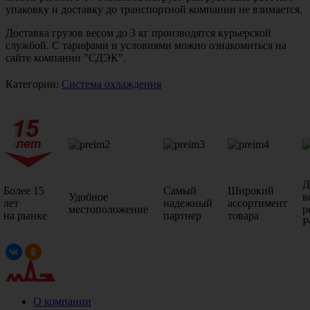
упаковку и доставку до транспортной компании не взимается.
Доставка грузов весом до 3 кг производятся курьерской
службой. С тарифами и условиями можно ознакомиться на
сайте компании "СДЭК".
Категории:
Система охлаждения
Д
Более 15
Самый
Широкий
Удобное
в
лет
надежный
ассортимент
местоположение
р
на рынке
партнер
товара
Р
О компании