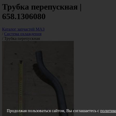
Трубка перепускная |
658.1306080
Каталог запчастей МАЗ
/
Система охлаждения
/
Трубка перепускная
Продолжая пользоваться сайтом, Вы соглашаетесь с
политико