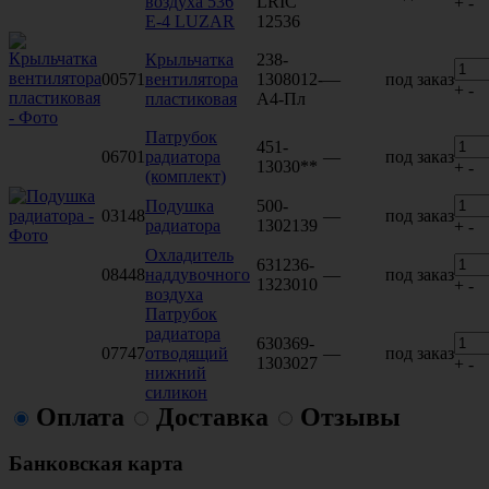
воздуха 536
LRIC
+
-
Е-4 LUZAR
12536
Крыльчатка
238-
00571
вентилятора
1308012-
—
под заказ
+
-
пластиковая
А4-Пл
Патрубок
451-
06701
радиатора
—
под заказ
13030**
+
-
(комплект)
Подушка
500-
03148
—
под заказ
радиатора
1302139
+
-
Охладитель
631236-
08448
наддувочного
—
под заказ
1323010
+
-
воздуха
Патрубок
радиатора
630369-
07747
отводящий
—
под заказ
1303027
+
-
нижний
силикон
Оплата
Доставка
Отзывы
Банковская карта