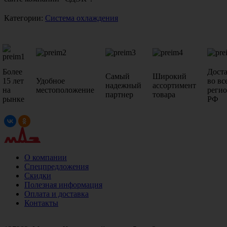
Категории:
Система охлаждения
Более
Дост
Самый
Широкий
15 лет
Удобное
во вс
надежный
ассортимент
на
местоположение
реги
партнер
товара
рынке
РФ
О компании
Спецпредложения
Скидки
Полезная информация
Оплата и доставка
Контакты
+7 (499)
476-82-09
+7 (495)
740-26-16
+7 (495)
972-32-70