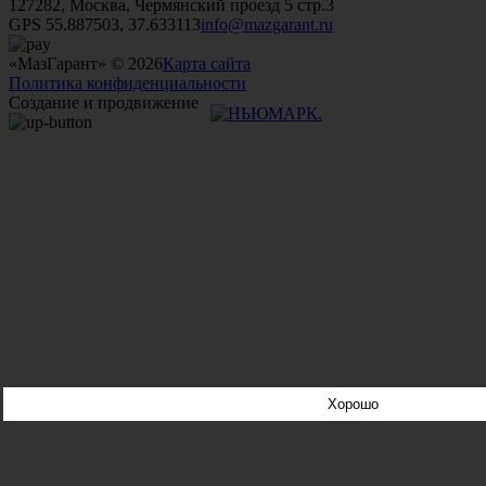
127282, Москва, Чермянский проезд 5 стр.3
GPS 55.887503, 37.633113
info@mazgarant.ru
«МазГарант» © 2026
Карта сайта
Политика конфиденциальности
Создание и продвижение
Хорошо