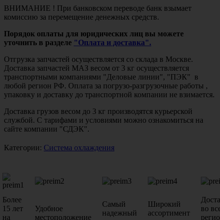
ВНИМАНИЕ ! При банковском переводе банк взымает
комиссию за перемещение денежных средств.
Порядок оплаты для юридических лиц вы можете
уточнить в разделе
"Оплата и доставка".
Отгрузка запчастей осуществляется со склада в Москве.
Доставка запчастей МАЗ весом от 3 кг осуществляется
транспортными компаниями "Деловые линии", "ПЭК" в
любой регион РФ. Оплата за погрузо-разгрузочные работы ,
упаковку и доставку до транспортной компании не взимается.
Доставка грузов весом до 3 кг производятся курьерской
службой. С тарифами и условиями можно ознакомиться на
сайте компании "СДЭК".
Категории:
Система охлаждения
Более
Дост
Самый
Широкий
15 лет
Удобное
во вс
надежный
ассортимент
на
местоположение
реги