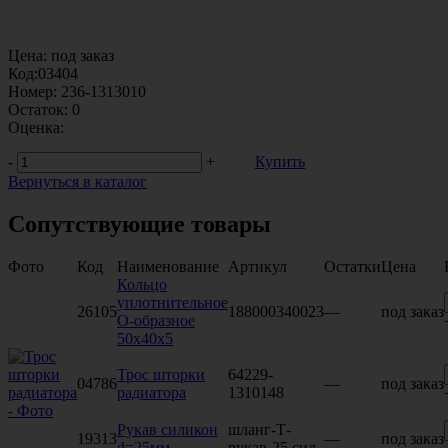
Цена:
под заказ
Код:
03404
Номер:
236-1313010
Остаток:
0
Оценка:
-
+
Купить
Вернуться в каталог
Сопутствующие товары
Фото
Код
Наименование
Артикул
Остатки
Цена
Кольцо
уплотнительное
26105
188000340023
—
под заказ
О-образное
50x40x5
Трос шторки
64229-
04786
—
под заказ
радиатора
1310148
Рукав силикон
шланг-Т-
19313
—
под заказ
d=25мм
рукав-25 сил