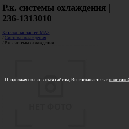
Р.к. системы охлаждения |
236-1313010
Каталог запчастей МАЗ
/
Система охлаждения
/
Р.к. системы охлаждения
Продолжая пользоваться сайтом, Вы соглашаетесь с
политикой