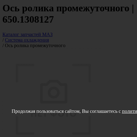
Ось ролика промежуточного |
650.1308127
Каталог запчастей МАЗ
/
Система охлаждения
/
Ось ролика промежуточного
Продолжая пользоваться сайтом, Вы соглашаетесь с
полити