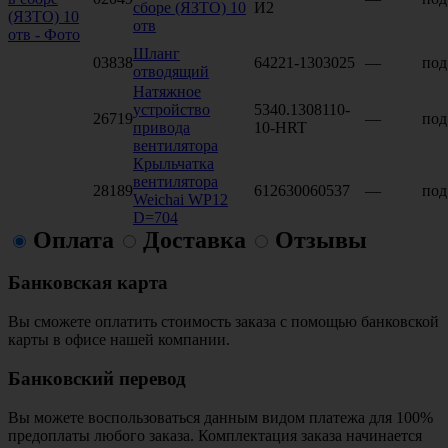
сборе (ЯЗТО) 10
И2
отв
Шланг
03838
64221-1303025
—
под
отводящий
Натяжное
устройство
5340.1308110-
26719
—
под
привода
10-HRT
вентилятора
Крыльчатка
вентилятора
28189
612630060537
—
под
Weichai WP12
D=704
Оплата
Доставка
Отзывы
Банковская карта
Вы сможете оплатить стоимость заказа с помощью банковской
карты в офисе нашей компании.
Банковский перевод
Вы можете воспользоваться данным видом платежа для 100%
предоплаты любого заказа. Комплектация заказа начинается