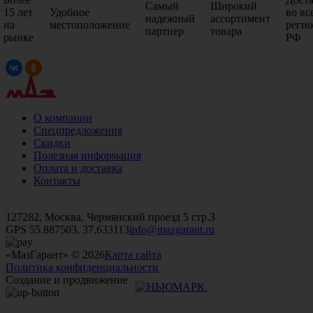
Самый
Широкий
15 лет
Удобное
во вс
надежный
ассортимент
на
местоположение
реги
партнер
товара
рынке
РФ
О компании
Спецпредложения
Скидки
Полезная информация
Оплата и доставка
Контакты
+7 (499)
476-82-09
+7 (495)
740-26-16
+7 (495)
972-32-70
127282, Москва, Чермянский проезд 5 стр.3
GPS 55.887503, 37.633113
info@mazgarant.ru
«МазГарант» © 2026
Карта сайта
Политика конфиденциальности
Создание и продвижение