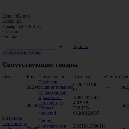
Цена:
482
руб.
Код:
08203
Номер:
650.1308127
Остаток:
1
Оценка:
-
+
Купить
Вернуться в каталог
Сопутствующие товары
Фото
Код
Наименование
Артикул
Остатки
Це
Патрубок
6520-1311066-
09204
расширительного
—
под
01
бачка силикон
Крыльчатка
A0032054506,
вентилятора
4.63918,
08866
—
под
750мм 8
200.179-
лопастей
01,М6120005
Привод
вентилятора в
236НЕ-1308011-
02049
—
под