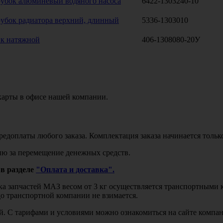
убок алюминевый водяного насоса
6422-1303240-10
убок радиатора верхний, длинный
5336-1303010
к натяжной
406-1308080-20У
карты в офисе нашей компании.
едоплаты любого заказа. Комплектация заказа начинается тольк
ю за перемещение денежных средств.
в разделе
"Оплата и доставка".
авка запчастей МАЗ весом от 3 кг осуществляется транспортны
до транспортной компании не взимается.
бой. С тарифами и условиями можно ознакомиться на сайте комп