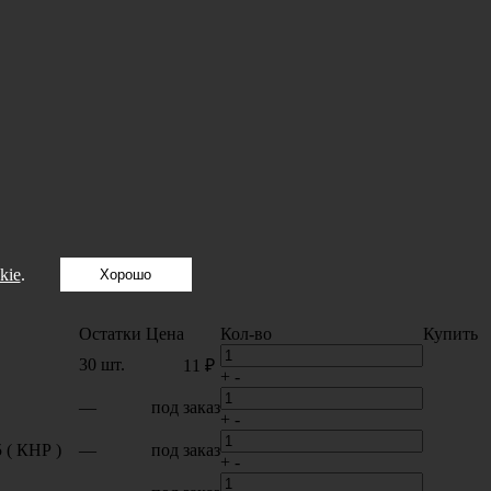
kie
.
Хорошо
Остатки
Цена
Кол-во
Купить
30 шт.
11 ₽
+
-
—
под заказ
+
-
 ( КНР )
—
под заказ
+
-