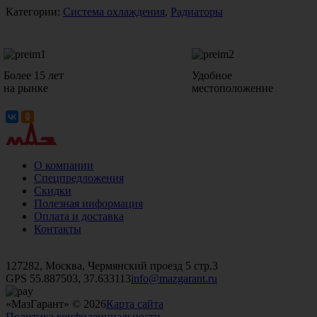
Категории:
Система охлаждения
,
Радиаторы
Более 15 лет
Удобное
на рынке
местоположение
О компании
Спецпредложения
Скидки
Полезная информация
Оплата и доставка
Контакты
+7 (499)
476-82-09
+7 (495)
740-26-16
+7 (495)
972-32-70
127282, Москва, Чермянский проезд 5 стр.3
GPS 55.887503, 37.633113
info@mazgarant.ru
«МазГарант» © 2026
Карта сайта
Политика конфиденциальности