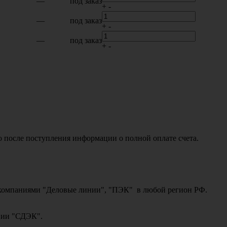
—
под заказ
+
-
—
под заказ
+
-
—
под заказ
+
-
о после поступления информации о полной оплате счета.
ми компаниями "Деловые линии", "ПЭК" в любой регион РФ.
ании "СДЭК".