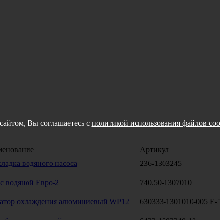
сайтом, Вы соглашаетесь с
политикой использования файлов coo
менование
Артикул
ладка водяного насоса
236-1303245
с водяной Евро-2
740.50-1307010
атор охлаждения алюминиевый WP12
630333-1301010-005 Е-5