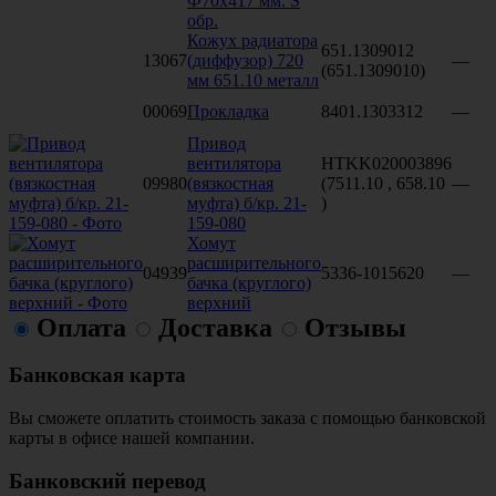
Ф70х417 мм. S
обр.
Кожух радиатора
651.1309012
13067
(диффузор) 720
—
(651.1309010)
мм 651.10 металл
00069
Прокладка
8401.1303312
—
Привод
вентилятора
HTKK020003896
09980
(вязкостная
(7511.10 , 658.10
—
муфта) б/кр. 21-
)
159-080
Хомут
расширительного
04939
5336-1015620
—
бачка (круглого)
верхний
Оплата
Доставка
Отзывы
Банковская карта
Вы сможете оплатить стоимость заказа с помощью банковской
карты в офисе нашей компании.
Банковский перевод