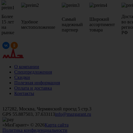
Более
Дост
Самый
Широкий
15 лет
Удобное
во вс
надежный
ассортимент
на
местоположение
реги
партнер
товара
рынке
РФ
О компании
Спецпредложения
Скидки
Полезная информация
Оплата и доставка
Контакты
+7 (499)
476-82-09
+7 (495)
740-26-16
+7 (495)
972-32-70
127282, Москва, Чермянский проезд 5 стр.3
GPS 55.887503, 37.633113
info@mazgarant.ru
«МазГарант» © 2026
Карта сайта
Политика конфиденциальности