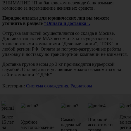
ВНИМАНИЕ ! При банковском переводе банк взымает
комиссию за перемещение денежных средств.
Порядок оплаты для юридических лиц вы можете
уточнить в разделе
"Оплата и доставка".
Отгрузка запчастей осуществляется со склада в Москве.
Доставка запчастей МАЗ весом от 3 кг осуществляется
транспортными компаниями "Деловые линии", "ПЭК" в
любой регион РФ. Оплата за погрузо-разгрузочные работы ,
упаковку и доставку до транспортной компании не взимается.
Доставка грузов весом до 3 кг производятся курьерской
службой. С тарифами и условиями можно ознакомиться на
сайте компании "СДЭК".
Категории:
Система охлаждения
,
Радиаторы
Более
Дост
Самый
Широкий
15 лет
Удобное
во вс
надежный
ассортимент
на
местоположение
реги
партнер
товара