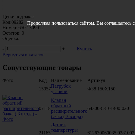
Цена:
под заказ
Код:
09282
Продолжая пользоваться сайтом, Вы соглашаетесь 
Номер:
650.1309012
Остаток:
0
Оценка:
-
+
Купить
Вернуться в каталог
Сопутствующие товары
Фото
Код
Наименование
Артикул
Патрубок
15957
Ф38 150Х150
угловой
Клапан
обратный
07118
643008-8101400-020
расширительного
бачка ( 3 входа)
Датчик
температуры
21165
612630060035,0281002