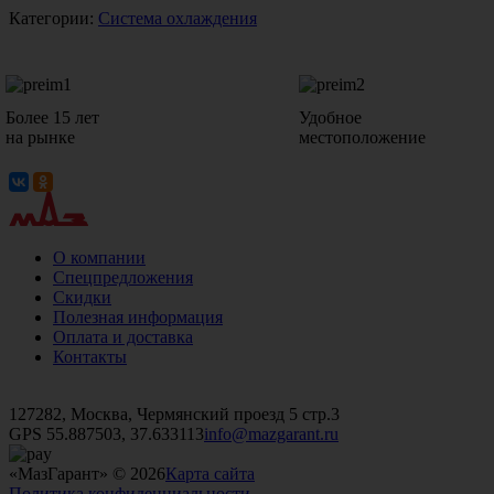
Категории:
Система охлаждения
Более 15 лет
Удобное
на рынке
местоположение
О компании
Спецпредложения
Скидки
Полезная информация
Оплата и доставка
Контакты
+7 (499)
476-82-09
+7 (495)
740-26-16
+7 (495)
972-32-70
127282, Москва, Чермянский проезд 5 стр.3
GPS 55.887503, 37.633113
info@mazgarant.ru
«МазГарант» © 2026
Карта сайта
Политика конфиденциальности