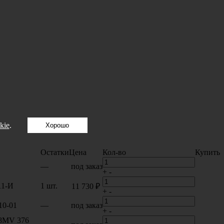
kie
.
Хорошо
Остатки
Цена
Кол-во
Купить
—
под заказ
+
-
11-И
1 шт.
11 730 ₽
+
-
10-01
—
под заказ
+
-
 8MV 376