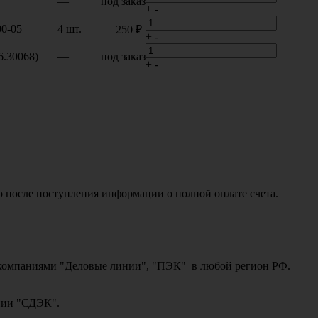
—
под заказ
+
-
0-05
4 шт.
250 ₽
+
-
6.30068)
—
под заказ
+
-
о после поступления информации о полной оплате счета.
ми компаниями "Деловые линии", "ПЭК" в любой регион РФ.
ании "СДЭК".