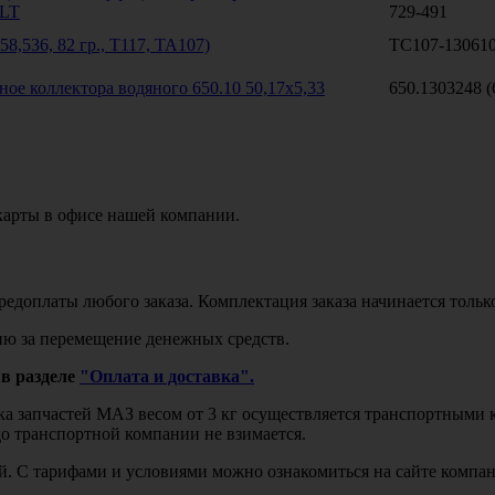
ULT
729-491
58,536, 82 гр., Т117, ТА107)
ТС107-130610
ое коллектора водяного 650.10 50,17x5,33
650.1303248 (
карты в офисе нашей компании.
едоплаты любого заказа. Комплектация заказа начинается тольк
ю за перемещение денежных средств.
в разделе
"Оплата и доставка".
авка запчастей МАЗ весом от 3 кг осуществляется транспортны
до транспортной компании не взимается.
бой. С тарифами и условиями можно ознакомиться на сайте комп