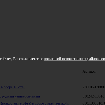
сайтом, Вы соглашаетесь с
политикой использования файлов coo
Артикул
в сборе 10 отв.
236НЕ-13080
х рядный универсальный
330242-13010
(вязкостная муфта) в сборе с крыльчаткой,
650.1308010,