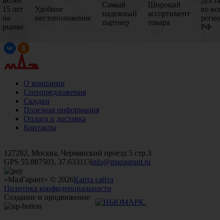
Более
Дост
Самый
Широкий
15 лет
Удобное
во вс
надежный
ассортимент
на
местоположение
реги
партнер
товара
рынке
РФ
О компании
Спецпредложения
Скидки
Полезная информация
Оплата и доставка
Контакты
+7 (499)
476-82-09
+7 (495)
740-26-16
+7 (495)
972-32-70
127282, Москва, Чермянский проезд 5 стр.3
GPS 55.887503, 37.633113
info@mazgarant.ru
«МазГарант» © 2026
Карта сайта
Политика конфиденциальности
Создание и продвижение