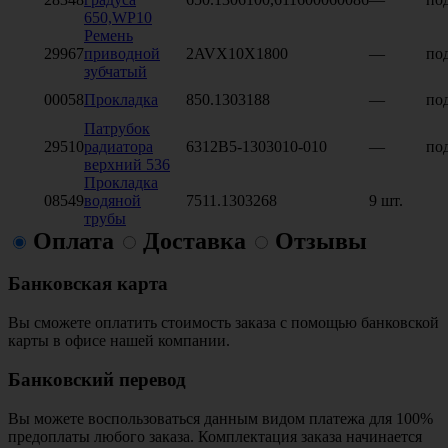
650,WP10
Ремень
29967
приводной
2AVX10X1800
—
под
зубчатый
00058
Прокладка
850.1303188
—
под
Патрубок
29510
радиатора
6312В5-1303010-010
—
под
верхний 536
Прокладка
08549
водяной
7511.1303268
9 шт.
трубы
Оплата
Доставка
Отзывы
Банковская карта
Вы сможете оплатить стоимость заказа с помощью банковской
карты в офисе нашей компании.
Банковский перевод
Вы можете воспользоваться данным видом платежа для 100%
предоплаты любого заказа. Комплектация заказа начинается