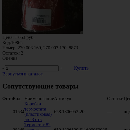
Цена:
1 653
руб.
Код:
10865
Номер:
270 003 169, 270 003 170, 8873
Остаток:
2
Оценка:
-
+
Купить
Вернуться в каталог
Сопутствующие товары
Фото
Код
Наименование
Артикул
Остатки
Це
Коробка
термостата
01534
658.1306052-20
—
под
(пластиковая)
н/о 3 отв
Термостат 82
28348
градуса
650.1306100,611600060086
—
под