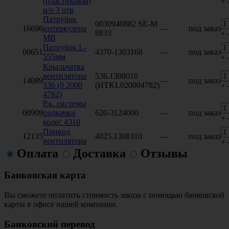
(пластиковая)
+
н/о 3 отв
Патрубок
0030940882 SE-M
16696
интеркулера
—
под заказ
8833
+
MB
Патрубок L-
00651
4370-1303168
—
под заказ
555мм
+
Крыльчатка
вентилятора
536.1308010
14089
—
под заказ
536 (0 2000
(HTKL020004782)
+
4782)
Р.к. системы
00909
подкачки
620-3124000
—
под заказ
+
колес 4310
Привод
12135
4025.1308310
—
под заказ
вентилятора
+
Оплата
Доставка
Отзывы
Банковская карта
Вы сможете оплатить стоимость заказа с помощью банковской
карты в офисе нашей компании.
Банковский перевод