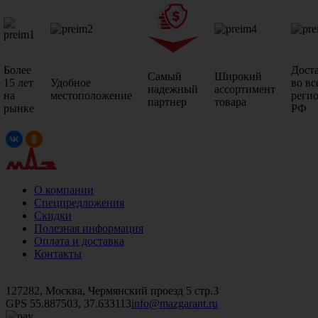
Более
Дост
Самый
Широкий
15 лет
Удобное
во вс
надежный
ассортимент
на
местоположение
реги
партнер
товара
рынке
РФ
О компании
Спецпредложения
Скидки
Полезная информация
Оплата и доставка
Контакты
+7 (499)
476-82-09
+7 (495)
740-26-16
+7 (495)
972-32-70
127282, Москва, Чермянский проезд 5 стр.3
GPS 55.887503, 37.633113
info@mazgarant.ru