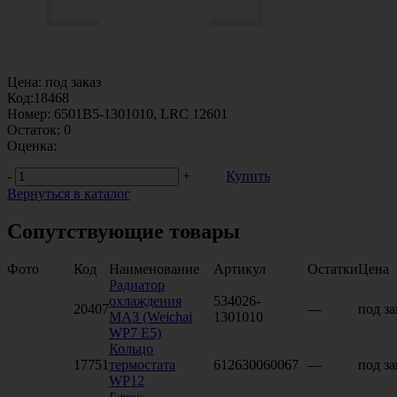
Цена:
под заказ
Код:
18468
Номер:
6501В5-1301010, LRC 12601
Остаток:
0
Оценка:
-
+
Купить
Вернуться в каталог
Сопутствующие товары
Фото
Код
Наименование
Артикул
Остатки
Цена
Радиатор
охлаждения
534026-
20407
—
под за
МАЗ (Weichai
1301010
WP7 Е5)
Кольцо
17751
термостата
612630060067
—
под за
WP12