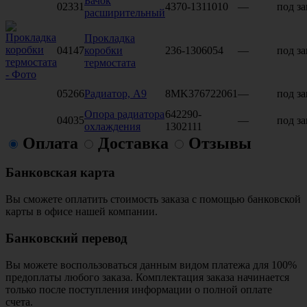
Бачок
02331
4370-1311010
—
под за
расширительный
Прокладка
04147
коробки
236-1306054
—
под за
термостата
05266
Радиатор, A9
8MK376722061
—
под за
Опора радиатора
642290-
04035
—
под за
охлаждения
1302111
Оплата
Доставка
Отзывы
Банковская карта
Вы сможете оплатить стоимость заказа с помощью банковской
карты в офисе нашей компании.
Банковский перевод
Вы можете воспользоваться данным видом платежа для 100%
предоплаты любого заказа. Комплектация заказа начинается
только после поступления информации о полной оплате
счета.