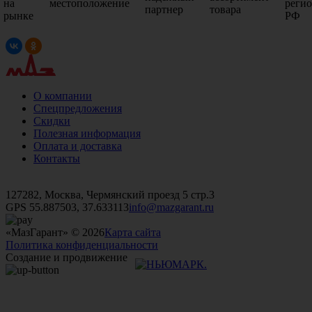
на
местоположение
реги
партнер
товара
рынке
РФ
О компании
Спецпредложения
Скидки
Полезная информация
Оплата и доставка
Контакты
+7 (499)
476-82-09
+7 (495)
740-26-16
+7 (495)
972-32-70
127282, Москва, Чермянский проезд 5 стр.3
GPS 55.887503, 37.633113
info@mazgarant.ru
«МазГарант» © 2026
Карта сайта
Политика конфиденциальности
Создание и продвижение