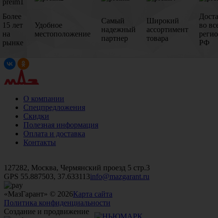
Более
Дост
Самый
Широкий
15 лет
Удобное
во вс
надежный
ассортимент
на
местоположение
реги
партнер
товара
рынке
РФ
О компании
Спецпредложения
Скидки
Полезная информация
Оплата и доставка
Контакты
+7 (499)
476-82-09
+7 (495)
740-26-16
+7 (495)
972-32-70
127282, Москва, Чермянский проезд 5 стр.3
GPS 55.887503, 37.633113
info@mazgarant.ru
«МазГарант» © 2026
Карта сайта
Политика конфиденциальности
Создание и продвижение