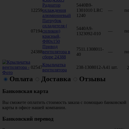
Радиатор
5440В9-
12259
охлаждения
1301010 LRC
—
по
алюминиевый
1240
Патрубок
охладителя (
5440А9-
07194
силикон)
—
по
1323092-010
красный,
Ф80х150
Привод
7511.1308011-
24388
вентилятора в
—
по
40
сборе 24388
Крыльчатка
02547
238-1308012-А4
1 шт.
2
вентилятора
Оплата
Доставка
Отзывы
Банковская карта
Вы сможете оплатить стоимость заказа с помощью банковской
карты в офисе нашей компании.
Банковский перевод