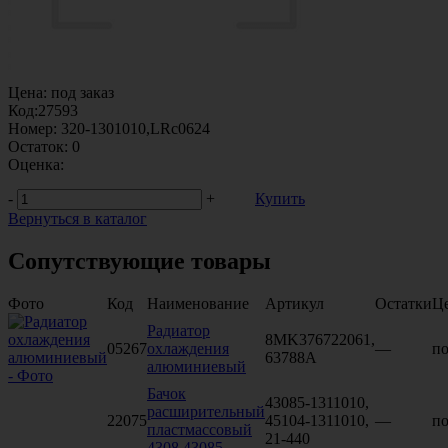
Цена:
под заказ
Код:
27593
Номер:
320-1301010,LRc0624
Остаток:
0
Оценка:
-
+
Купить
Вернуться в каталог
Сопутствующие товары
Фото
Код
Наименование
Артикул
Остатки
Ц
Радиатор
8MK376722061,
05267
охлаждения
—
по
63788A
алюминиевый
Бачок
43085-1311010,
расширительный
22075
45104-1311010,
—
по
пластмассовый
21-440
4308,43085