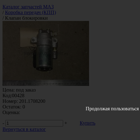
Каталог запчастей МАЗ
/
Коробка передач (КПП)
/
Клапан блокировки
Цена:
под заказ
Код:
00428
Номер:
201.1708200
Остаток:
0
Продолжая пользоваться 
Оценка:
-
+
Купить
Вернуться в каталог