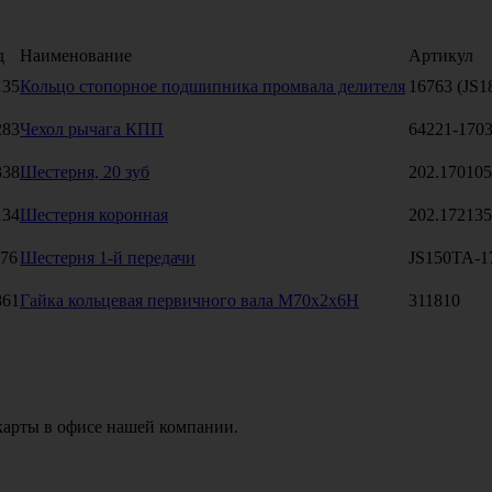
д
Наименование
Артикул
135
Кольцо стопорное подшипника промвала делителя
16763 (JS1
283
Чехол рычага КПП
64221-170
338
Шестерня, 20 зуб
202.17010
134
Шестерня коронная
202.17213
176
Шестерня 1-й передачи
JS150TA-1
861
Гайка кольцевая первичного вала М70х2х6Н
311810
карты в офисе нашей компании.