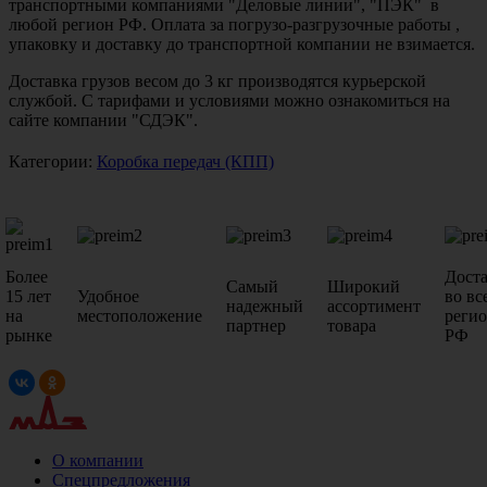
транспортными компаниями "Деловые линии", "ПЭК" в
любой регион РФ. Оплата за погрузо-разгрузочные работы ,
упаковку и доставку до транспортной компании не взимается.
Доставка грузов весом до 3 кг производятся курьерской
службой. С тарифами и условиями можно ознакомиться на
сайте компании "СДЭК".
Категории:
Коробка передач (КПП)
Более
Дост
Самый
Широкий
15 лет
Удобное
во вс
надежный
ассортимент
на
местоположение
реги
партнер
товара
рынке
РФ
О компании
Спецпредложения