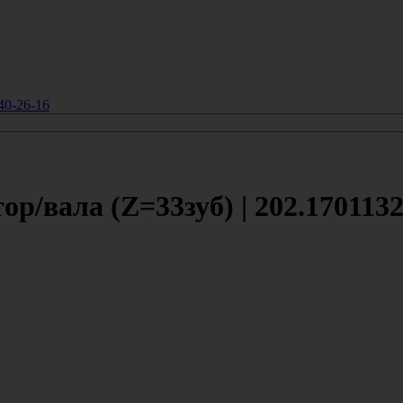
40-26-16
р/вала (Z=33зуб) | 202.1701132