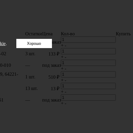
Остатки
Цена
Кол-во
Купить
—
под заказ
kie
.
Хорошо
+
-
-02
3 шт.
133 ₽
+
-
0-010
—
под заказ
+
-
9, 64221-
1 шт.
510 ₽
+
-
13 шт.
13 ₽
+
-
51
—
под заказ
+
-