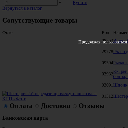
-
+
Купить
Вернуться в каталог
Сопутствующие товары
Фото
Код
Наимен
08253
Вилка 
Продолжая пользоваться 
29778
Р/к во
09594
Рычаг 
Р.к. ры
03932
болты,
03091
Шпонка
01312
Шестер
Оплата
Доставка
Отзывы
Банковская карта