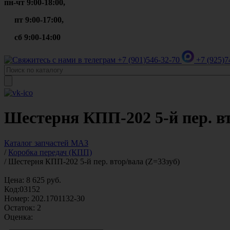
пн-чт 9:00-18:00,
пт 9:00-17:00,
сб 9:00-14:00
+7 (901)
546-32-70
+7 (925)
7
Шестерня КПП-202 5-й пер. вто
Каталог запчастей МАЗ
/
Коробка передач (КПП)
/
Шестерня КПП-202 5-й пер. втор/вала (Z=33зуб)
Цена:
8 625
руб.
Код:
03152
Номер:
202.1701132-30
Остаток:
2
Оценка: