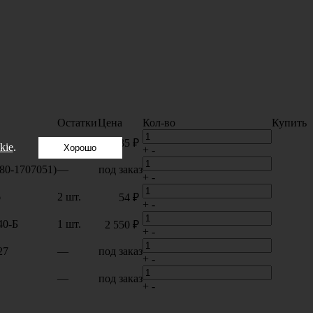
Остатки
Цена
Кол-во
Купить
2 шт.
635 ₽
kie
.
Хорошо
+
-
180-1707051)
—
под заказ
+
-
6
2 шт.
54 ₽
+
-
40-Б
1 шт.
2 550 ₽
+
-
27
—
под заказ
+
-
—
под заказ
+
-