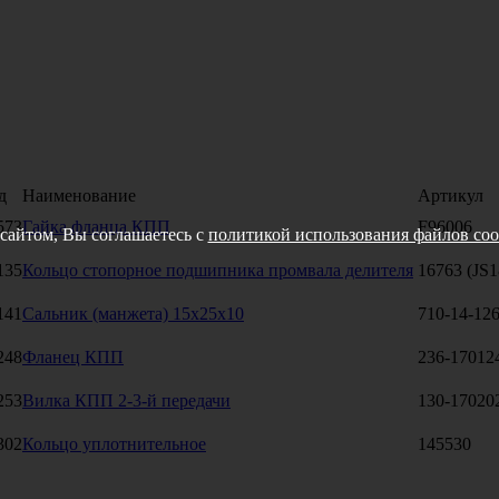
д
Наименование
Артикул
573
Гайка фланца КПП
F96006
сайтом, Вы соглашаетесь с
политикой использования файлов coo
135
Кольцо стопорное подшипника промвала делителя
16763 (JS
141
Сальник (манжета) 15х25х10
710-14-12
248
Фланец КПП
236-17012
253
Вилка КПП 2-3-й передачи
130-17020
302
Кольцо уплотнительное
145530