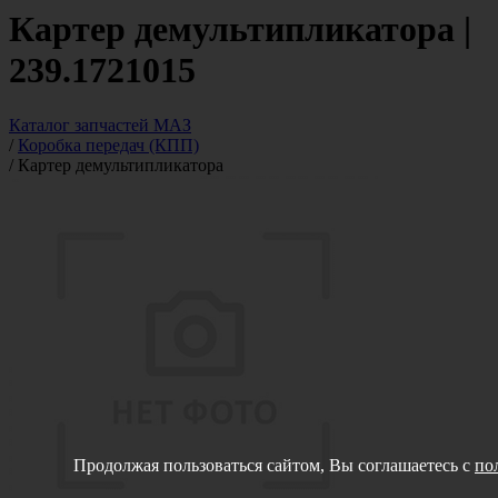
Картер демультипликатора |
239.1721015
Каталог запчастей МАЗ
/
Коробка передач (КПП)
/
Картер демультипликатора
Продолжая пользоваться сайтом, Вы соглашаетесь с
по