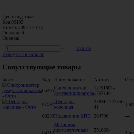
Цена:
под заказ
Код:
06103
Номер:
239.1721015
Остаток:
0
Оценка:
-
+
Купить
Вернуться в каталог
Сопутствующие товары
Фото
Код
Наименование
Артикул
Ост
Синхронизатор
12JS160T-
05395
—
демультипликатора
1707140
Шестерня
238М-1721350-
01597
1 шт
коронная
41
08230
Подшипник КПП
264706
—
Механизм
промежуточный
551639-
04312
1 шт