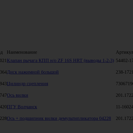
од
Наименование
Артику
021
Клапан рычага КПП н/о ZF 16S HRT (выводы 1-2-3)
54402-1
364
Диск нажимной большой
238-172
943
Цилиндр сцепления
7306719
747
Ось вилки
201.172
420
ПГУ Волчанск
11-1602
228
Ось + подшипник вилки демультипликатора 04228
201.172