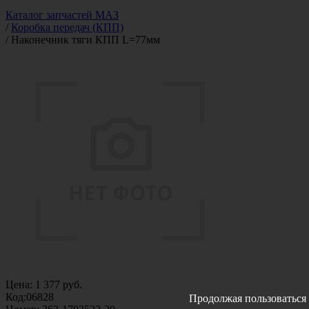
Каталог запчастей МАЗ
/
Коробка передач (КПП)
/
Наконечник тяги КПП L=77мм
Цена:
1 377
руб.
Код:
06828
Продолжая пользоваться 