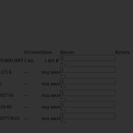
л
Остатки
Цена
Кол-во
Купить
703800 HRT
1 шт.
1 801 ₽
+
-
1125 Б
—
под заказ
+
-
6
—
под заказ
+
-
2057-01
—
под заказ
+
-
410-60
—
под заказ
+
-
2077\78-01
—
под заказ
+
-