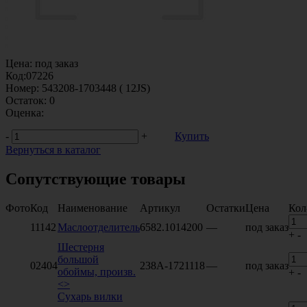
Цена:
под заказ
Код:
07226
Номер:
543208-1703448 ( 12JS)
Остаток:
0
Оценка:
-
+
Купить
Вернуться в каталог
Сопутствующие товары
Фото
Код
Наименование
Артикул
Остатки
Цена
Кол
11142
Маслоотделитель
6582.1014200
—
под заказ
+
-
Шестерня
большой
02404
238А-1721118
—
под заказ
обоймы, произв.
+
-
<>
Сухарь вилки