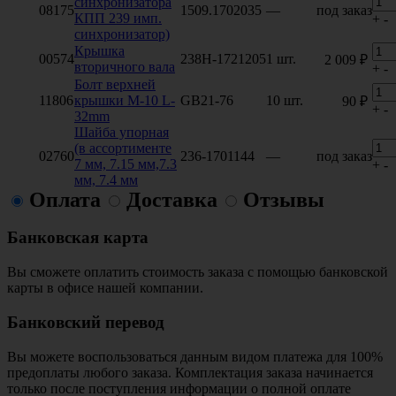
синхронизатора
08175
1509.1702035
—
под заказ
КПП 239 имп.
+
-
синхронизатор)
Крышка
00574
238Н-1721205
1 шт.
2 009 ₽
вторичного вала
+
-
Болт верхней
11806
крышки M-10 L-
GB21-76
10 шт.
90 ₽
+
-
32mm
Шайба упорная
(в ассортименте
02760
236-1701144
—
под заказ
7 мм, 7.15 мм,7.3
+
-
мм, 7.4 мм
Оплата
Доставка
Отзывы
Банковская карта
Вы сможете оплатить стоимость заказа с помощью банковской
карты в офисе нашей компании.
Банковский перевод
Вы можете воспользоваться данным видом платежа для 100%
предоплаты любого заказа. Комплектация заказа начинается
только после поступления информации о полной оплате