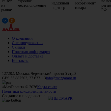
15 лет
Удобное
во вс
надежный
ассортимент
на
местоположение
реги
партнер
товара
рынке
РФ
О компании
Спецпредложения
Скидки
Полезная информация
Оплата и доставка
Контакты
+7 (499)
476-82-09
+7 (495)
740-26-16
+7 (495)
972-32-70
127282, Москва, Чермянский проезд 5 стр.3
GPS 55.887503, 37.633113
info@mazgarant.ru
«МазГарант» © 2026
Карта сайта
Политика конфиденциальности
Создание и продвижение