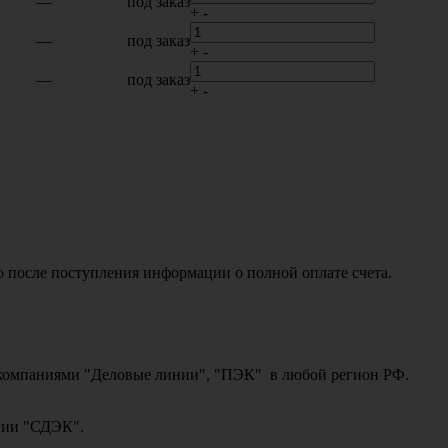
—
под заказ
+
-
—
под заказ
+
-
—
под заказ
+
-
о после поступления информации о полной оплате счета.
ми компаниями "Деловые линии", "ПЭК" в любой регион РФ.
ании "СДЭК".