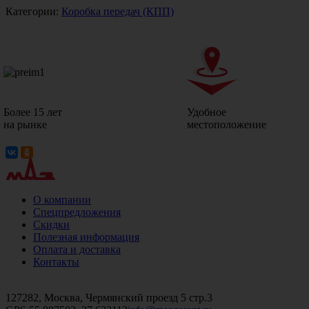
Категории:
Коробка передач (КПП)
Более 15 лет
Удобное
на рынке
местоположение
О компании
Спецпредложения
Скидки
Полезная информация
Оплата и доставка
Контакты
+7 (499)
476-82-09
+7 (495)
740-26-16
+7 (495)
972-32-70
127282, Москва, Чермянский проезд 5 стр.3