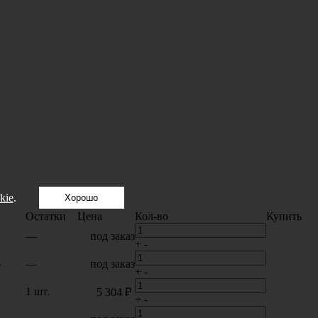
kie
.
Хорошо
Остатки
Цена
Кол-во
Купить
—
под заказ
+
-
6
—
под заказ
+
-
1 шт.
5 304 ₽
+
-