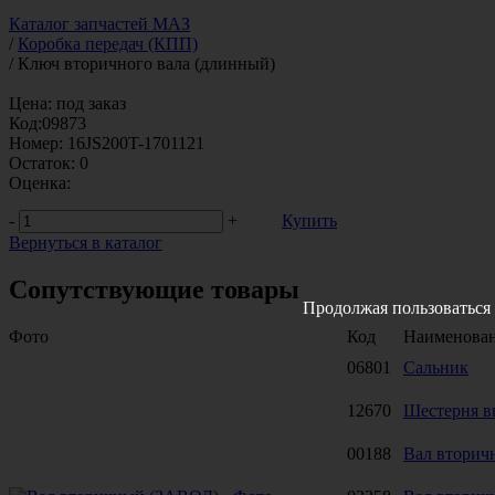
Каталог запчастей МАЗ
/
Коробка передач (КПП)
/
Ключ вторичного вала (длинный)
Цена:
под заказ
Код:
09873
Номер:
16JS200T-1701121
Остаток:
0
Оценка:
-
+
Купить
Вернуться в каталог
Сопутствующие товары
Продолжая пользоваться 
Фото
Код
Наименова
06801
Сальник
12670
Шестерня в
00188
Вал вторич