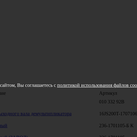
сайтом, Вы соглашаетесь с
политикой использования файлов coo
ние
Артикул
010 332 92B
ыходного вала демультипликатора
16JS200T-170710
ный
236-1701105-Б К