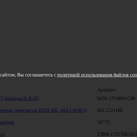
сайтом, Вы соглашаетесь с
политикой использования файлов coo
Артикул
П (выводы Н-В-П)
6430-1703800-СМ
инхрон. демульт-ра КПП-202, МАЗ,МЗКТ)
201.1721180
икатора
16775
-т
238М-1721356-01/