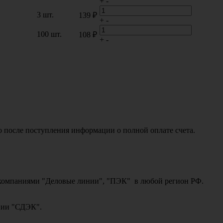
+
-
3 шт.
139 ₽
+
-
100 шт.
108 ₽
+
-
о после поступления информации о полной оплате счета.
ми компаниями "Деловые линии", "ПЭК" в любой регион РФ.
ании "СДЭК".