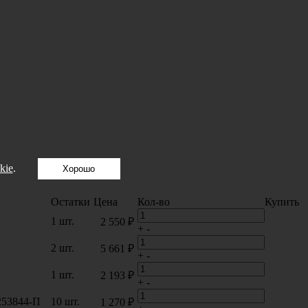
kie
.
Хорошо
Остатки
Цена
Кол-во
Купить
1 шт.
2 550 ₽
+
-
2 шт.
5 661 ₽
+
-
1 шт.
2 193 ₽
+
-
253844-П
10 шт.
1 270 ₽