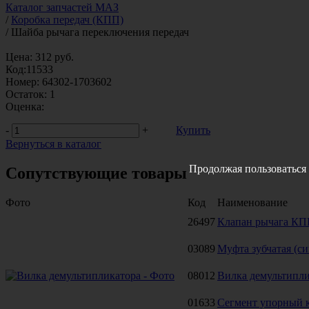
Каталог запчастей МАЗ
/
Коробка передач (КПП)
/
Шайба рычага переключения передач
Цена:
312
руб.
Код:
11533
Номер:
64302-1703602
Остаток:
1
Оценка:
-
+
Купить
Вернуться в каталог
Продолжая пользоваться 
Сопутствующие товары
Фото
Код
Наименование
26497
Клапан рычага КП
03089
Муфта зубчатая (с
08012
Вилка демультипл
01633
Сегмент упорный к