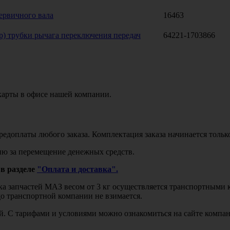
ервичного вала
16463
) трубки рычага переключения передач
64221-1703866
карты в офисе нашей компании.
едоплаты любого заказа. Комплектация заказа начинается тольк
ю за перемещение денежных средств.
в разделе
"Оплата и доставка".
авка запчастей МАЗ весом от 3 кг осуществляется транспортны
до транспортной компании не взимается.
бой. С тарифами и условиями можно ознакомиться на сайте комп