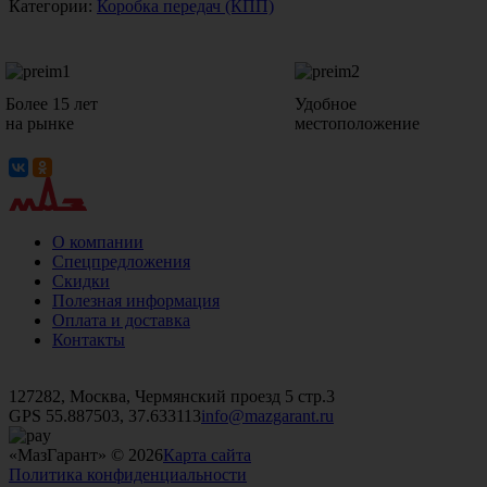
Категории:
Коробка передач (КПП)
Более 15 лет
Удобное
на рынке
местоположение
О компании
Спецпредложения
Скидки
Полезная информация
Оплата и доставка
Контакты
+7 (499)
476-82-09
+7 (495)
740-26-16
+7 (495)
972-32-70
127282, Москва, Чермянский проезд 5 стр.3
GPS 55.887503, 37.633113
info@mazgarant.ru
«МазГарант» © 2026
Карта сайта
Политика конфиденциальности