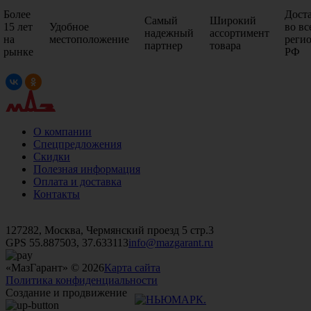
Более
Дост
Самый
Широкий
15 лет
Удобное
во вс
надежный
ассортимент
на
местоположение
реги
партнер
товара
рынке
РФ
О компании
Спецпредложения
Скидки
Полезная информация
Оплата и доставка
Контакты
+7 (499)
476-82-09
+7 (495)
740-26-16
+7 (495)
972-32-70
127282, Москва, Чермянский проезд 5 стр.3
GPS 55.887503, 37.633113
info@mazgarant.ru
«МазГарант» © 2026
Карта сайта
Политика конфиденциальности
Создание и продвижение