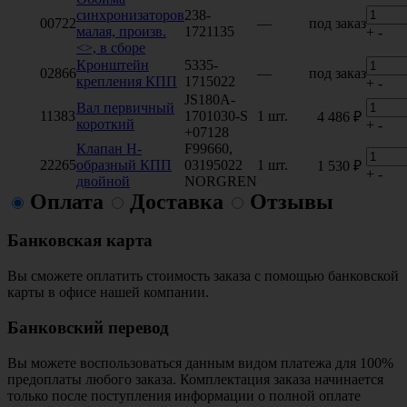
синхронизаторов
238-
00722
—
под заказ
малая, произв.
1721135
+
-
<>, в сборе
Кронштейн
5335-
02866
—
под заказ
крепления КПП
1715022
+
-
JS180A-
Вал первичный
11383
1701030-S
1 шт.
4 486 ₽
короткий
+
-
+07128
Клапан Н-
F99660,
22265
образный КПП
03195022
1 шт.
1 530 ₽
+
-
двойной
NORGREN
Оплата
Доставка
Отзывы
Банковская карта
Вы сможете оплатить стоимость заказа с помощью банковской
карты в офисе нашей компании.
Банковский перевод
Вы можете воспользоваться данным видом платежа для 100%
предоплаты любого заказа. Комплектация заказа начинается
только после поступления информации о полной оплате