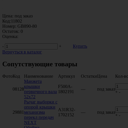
Цена:
под заказ
Код:
11802
Номер:
GB890-80
Остаток:
0
Оценка:
-
+
Купить
Вернуться в каталог
Сопутствующие товары
Фото
Код
Наименование
Артикул
Остатки
Цена
Кол-в
Манжета
крышки
F500A-
08128
—
под заказ
первичного вала
1802191
+
-
52х72
Рычаг выборки с
опорой крышки
А31R32-
29881
механизма
—
под заказ
1702152
+
-
перекл передач
NEXT
Обойма