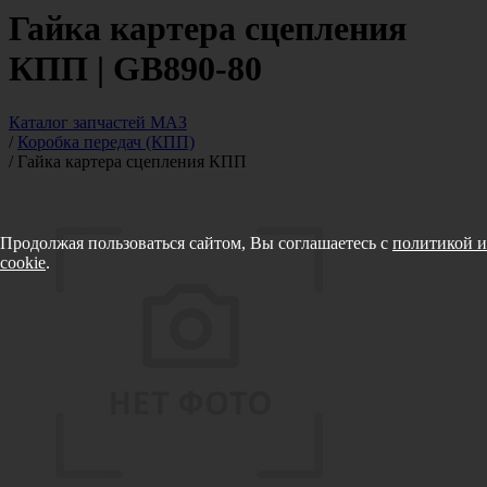
Гайка картера сцепления
КПП | GB890-80
Каталог запчастей МАЗ
/
Коробка передач (КПП)
/
Гайка картера сцепления КПП
Продолжая пользоваться сайтом, Вы соглашаетесь с
политикой и
cookie
.