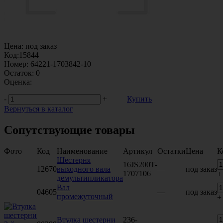
Цена:
под заказ
Код:
15844
Номер:
64221-1703842-10
Остаток:
0
Оценка:
-
+
Купить
Вернуться в каталог
Сопутствующие товары
Фото
Код
Наименование
Артикул
Остатки
Цена
К
Шестерня
16JS200T-
12670
выходного вала
—
под заказ
1707106
+
демультипликатора
Вал
04605
—
под заказ
промежуточный
+
Втулка шестерни
236-