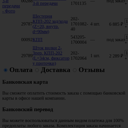
00288
—
под заказ
3-й передачи
1701135
+
Шестерня
202-
КПП-202 зад/хода
29787
1701082-
4 шт.
6 885 ₽
(Z=20, внутр.
+
40
d=90мм)
543205-
00092
КПП
—
под заказ
1700004
+
Шток вилки 2-
3пер. КПП-202
202-
29789
1 шт.
2 289 ₽
(L=34см, фиксатор
1702064
+
у проточки)
Оплата
Доставка
Отзывы
Банковская карта
Вы сможете оплатить стоимость заказа с помощью банковской
карты в офисе нашей компании.
Банковский перевод
Вы можете воспользоваться данным видом платежа для 100%
предоплаты любого заказа. Комплектация заказа начинается