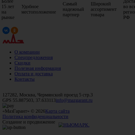
Более
Дост
Самый
Широкий
15 лет
Удобное
во вс
надежный
ассортимент
на
местоположение
реги
партнер
товара
рынке
РФ
О компании
Спецпредложения
Скидки
Полезная информация
Оплата и доставка
Контакты
+7 (499)
476-82-09
+7 (495)
740-26-16
+7 (495)
972-32-70
127282, Москва, Чермянский проезд 5 стр.3
GPS 55.887503, 37.633113
info@mazgarant.ru
«МазГарант» © 2026
Карта сайта
Политика конфиденциальности
Создание и продвижение