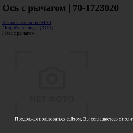
Ось с рычагом | 70-1723020
Каталог запчастей МАЗ
/
Коробка передач (КПП)
/
Ось с рычагом
Продолжая пользоваться сайтом, Вы соглашаетесь с
поли