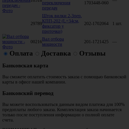
10518
—
переключения
1703448-060
передач
Шток вилки 2-3пер.
КПП-202 (L=34см,
29789
202-1702064
1 шт.
фиксатор у
проточки)
Вал отбора
00216
201-1721425
—
мощности
Оплата
Доставка
Отзывы
Банковская карта
Вы сможете оплатить стоимость заказа с помощью банковской
карты в офисе нашей компании.
Банковский перевод
Вы можете воспользоваться данным видом платежа для 100%
предоплаты любого заказа. Комплектация заказа начинается
только после поступления информации о полной оплате
счета.