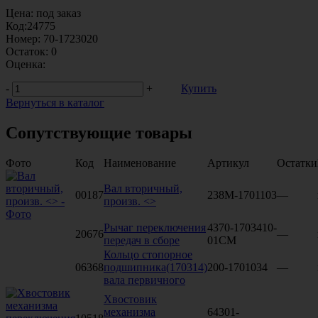
Цена:
под заказ
Код:
24775
Номер:
70-1723020
Остаток:
0
Оценка:
-
+
Купить
Вернуться в каталог
Сопутствующие товары
Фото
Код
Наименование
Артикул
Остатки
Вал вторичный,
00187
238М-1701103
—
произв. <>
Рычаг переключения
4370-1703410-
20676
—
передач в сборе
01СМ
Кольцо стопорное
06368
подшипника(170314)
200-1701034
—
вала первичного
Хвостовик
механизма
64301-