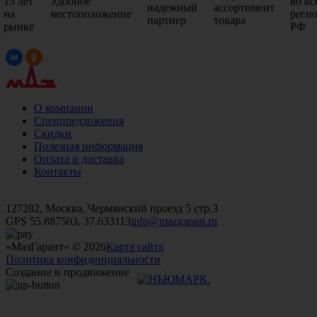
15 лет
Удобное
во вс
надежный
ассортимент
на
местоположение
реги
партнер
товара
рынке
РФ
О компании
Спецпредложения
Скидки
Полезная информация
Оплата и доставка
Контакты
+7 (499)
476-82-09
+7 (495)
740-26-16
+7 (495)
972-32-70
127282, Москва, Чермянский проезд 5 стр.3
GPS 55.887503, 37.633113
info@mazgarant.ru
«МазГарант» © 2026
Карта сайта
Политика конфиденциальности
Создание и продвижение