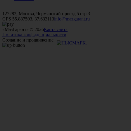
+7 (499)
476-82-09
+7 (495)
740-26-16
+7 (495)
972-32-70
127282, Москва, Чермянский проезд 5 стр.3
GPS 55.887503, 37.633113
info@mazgarant.ru
«МазГарант» © 2026
Карта сайта
Политика конфиденциальности
Создание и продвижение