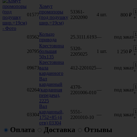
Хомут
промопоры
53361-
01577
4 шт.
800 ₽
(под подушку
2202090
+
шир.=19см)
Кольцо
03562
25.3111.6193
—
под заказ
привода
+
Крестовина
5320-
20795
большая
1 шт.
1 250 ₽
2205025
+
50х135
Крестовина
09673
вала
412-2201025
—
под заказ
+
карданного
Вал
карданный
4370-
02264
(карданная
—
под заказ
2201006-010
+
передача),
2225
Вал
карданный,
5551-
03304
—
под заказ
1752+85 (4
2201010-10
+
отв) 03304
Оплата
Доставка
Отзывы