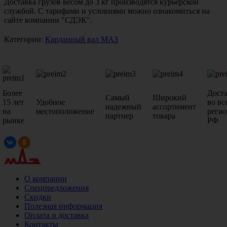
Доставка грузов весом до 3 кг производятся курьерской
службой. С тарифами и условиями можно ознакомиться на
сайте компании "СДЭК".
Категории:
Карданный вал МАЗ
Более
Дост
Самый
Широкий
15 лет
Удобное
во вс
надежный
ассортимент
на
местоположение
реги
партнер
товара
рынке
РФ
О компании
Спецпредложения
Скидки
Полезная информация
Оплата и доставка
Контакты