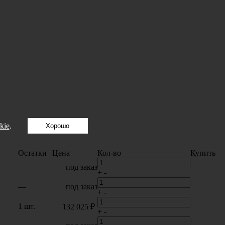
kie
.
Хорошо
Остатки
Цена
Кол-во
Купить
—
под заказ
+
-
—
под заказ
+
-
1 шт.
132 025 ₽
+
-