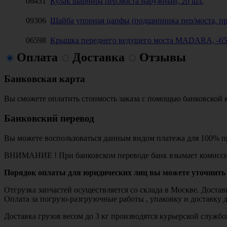
06431
Кулак шарнира пер.моста наружный, 20 шл.
09306
Шайба упорная цапфы (подшипника пер/моста, пр
06598
Крышка переднего ведущего моста MADARA, -65
Оплата
Доставка
Отзывы
Банковская карта
Вы сможете оплатить стоимость заказа с помощью банковской 
Банковский перевод
Вы можете воспользоваться данным видом платежа для 100% пр
ВНИМАНИЕ ! При банковском переводе банк взымает комисси
Порядок оплаты для юридических лиц вы можете уточнить 
Отгрузка запчастей осуществляется со склада в Москве. Дост
Оплата за погрузо-разгрузочные работы , упаковку и доставку 
Доставка грузов весом до 3 кг производятся курьерской служ