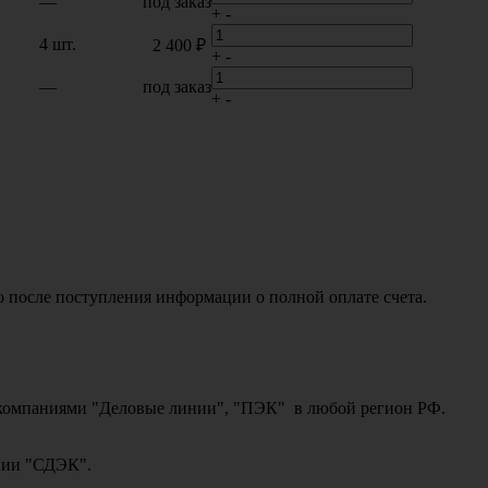
—
под заказ
+
-
4 шт.
2 400 ₽
+
-
—
под заказ
+
-
о после поступления информации о полной оплате счета.
ми компаниями "Деловые линии", "ПЭК" в любой регион РФ.
ании "СДЭК".