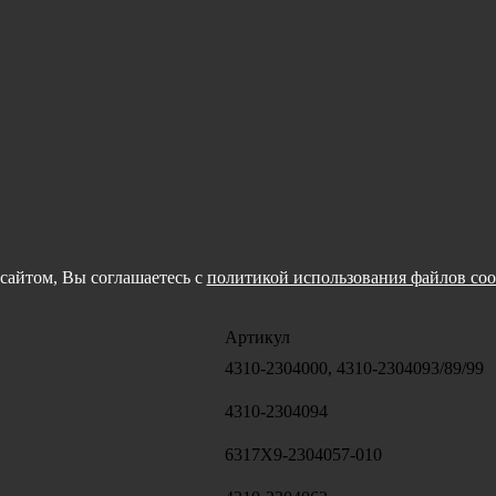
сайтом, Вы соглашаетесь с
политикой использования файлов coo
Артикул
4310-2304000, 4310-2304093/89/99
4310-2304094
6317Х9-2304057-010