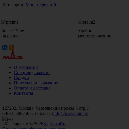
Категории:
Мост передний
Более 15 лет
Удобное
на рынке
местоположение
О компании
Спецпредложения
Скидки
Полезная информация
Оплата и доставка
Контакты
+7 (499)
476-82-09
+7 (495)
740-26-16
+7 (495)
972-32-70
127282, Москва, Чермянский проезд 5 стр.3
GPS 55.887503, 37.633113
info@mazgarant.ru
«МазГарант» © 2026
Карта сайта
Политика конфиденциальности