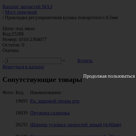
Каталог запчастей МАЗ
/
Мост передний
/
Прокладка регулировочная кулака поворотного 0.5мм
Цена:
под заказ
Код:
25288
Номер:
4310-2304077
Остаток:
0
Оценка:
-
+
Купить
Вернуться в каталог
Продолжая пользоваться 
Сопутствующие товары
Фото
Код
Наименование
19695
Р.к. шаровой опоры рти
18039
Пружина сальника
26255
Шарнир угловых скоростей левый (d-60мм)