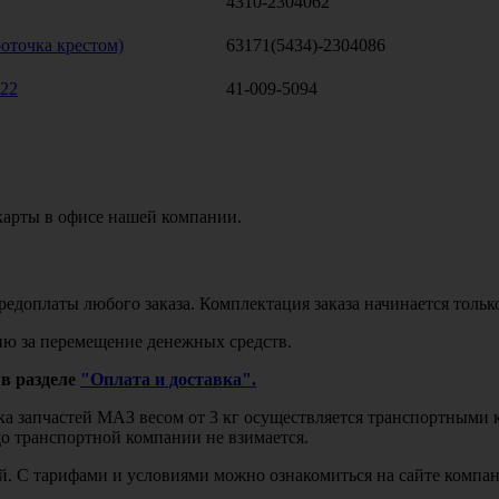
4310-2304062
оточка крестом)
63171(5434)-2304086
22
41-009-5094
карты в офисе нашей компании.
едоплаты любого заказа. Комплектация заказа начинается тольк
ю за перемещение денежных средств.
в разделе
"Оплата и доставка".
авка запчастей МАЗ весом от 3 кг осуществляется транспортны
до транспортной компании не взимается.
бой. С тарифами и условиями можно ознакомиться на сайте комп