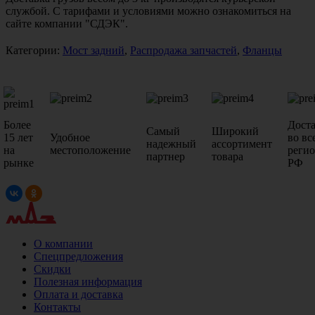
службой. С тарифами и условиями можно ознакомиться на
сайте компании "СДЭК".
Категории:
Мост задний
,
Распродажа запчастей
,
Фланцы
Более
Дост
Самый
Широкий
15 лет
Удобное
во вс
надежный
ассортимент
на
местоположение
реги
партнер
товара
рынке
РФ
О компании
Спецпредложения
Скидки
Полезная информация
Оплата и доставка
Контакты