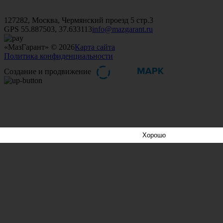
+7 (499)
476-82-09
+7 (495)
740-26-16
+7 (495)
972-32-70
127282, Москва, Чермянский проезд 5 стр.3
GPS 55.887503, 37.633113
info@mazgarant.ru
«МазГарант» © 2026
Карта сайта
Политика конфиденциальности
Создание и продвижение
Хорошо