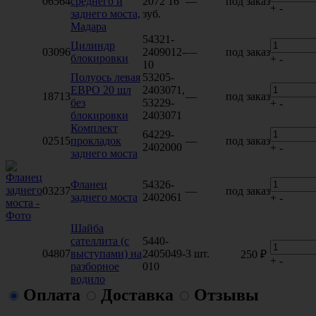
06564
среднего и
2072 16
—
под заказ
+
-
заднего моста,
зуб.
Мадара
54321-
Цилиндр
03096
2409012-
—
под заказ
блокировки
+
-
10
Полуось левая
53205-
ЕВРО 20 шл
2403071,
18713
—
под заказ
без
53229-
+
-
блокировки
2403071
Комплект
64229-
02515
прокладок
—
под заказ
2402000
+
-
заднего моста
Фланец
54326-
03237
—
под заказ
заднего моста
2402061
+
-
Шайба
сателлита (с
5440-
04807
выступами) на
2405049-
3 шт.
250 ₽
+
-
разборное
010
водило
Оплата
Доставка
Отзывы