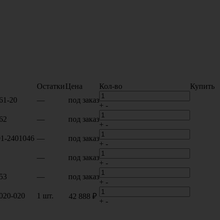
Остатки
Цена
Кол-во
Купить
61-20
—
под заказ
+
-
62
—
под заказ
+
-
01-2401046
—
под заказ
+
-
—
под заказ
+
-
53
—
под заказ
+
-
020-020
1 шт.
42 888 ₽
+
-