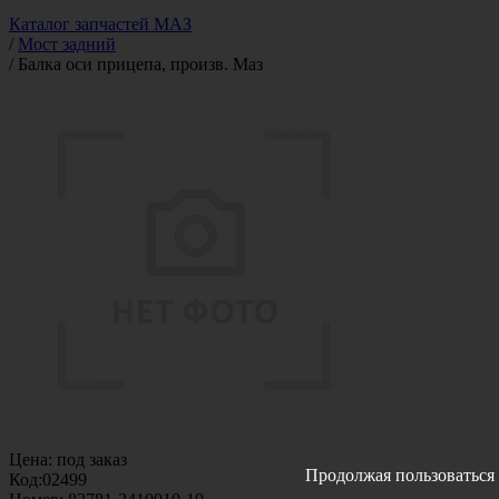
Каталог запчастей МАЗ
/
Мост задний
/
Балка оси прицепа, произв. Маз
Цена:
под заказ
Продолжая пользоваться 
Код:
02499