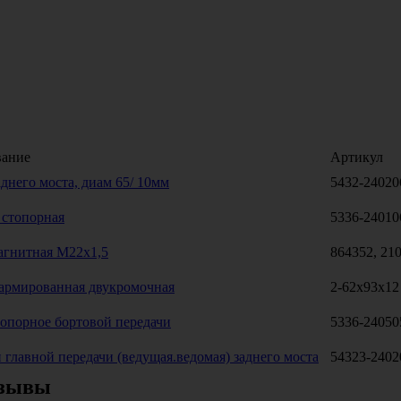
ание
Артикул
днего моста, диам 65/ 10мм
5432-24020
 стопорная
5336-24010
агнитная М22х1,5
864352, 21
армированная двукромочная
2-62x93x12
топорное бортовой передачи
5336-24050
главной передачи (ведущая.ведомая) заднего моста
54323-2402
зывы