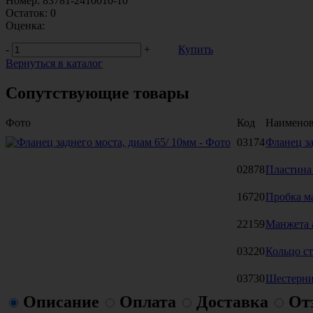
Номер:
83781-2410010-10
Остаток:
0
Оценка:
-
+
Купить
Вернуться в каталог
Сопутствующие товары
Фото
Код
Наименов
03174
Фланец за
02878
Пластина
16720
Пробка м
22159
Манжета 
03220
Кольцо с
03730
Шестерни 
Описание
Оплата
Доставка
От