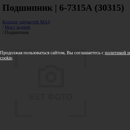
Подшипник | 6-7315А (30315)
Каталог запчастей МАЗ
/
Мост задний
/
Подшипник
Продолжая пользоваться сайтом, Вы соглашаетесь с
политикой и
cookie
.