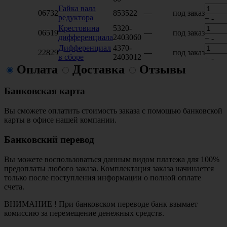
Гайка вала
06732
853522
—
под заказ
редуктора
+
-
Крестовина
5320-
06519
—
под заказ
дифференциала
2403060
+
-
Дифференциал
4370-
22829
—
под заказ
в сборе
2403012
+
-
Оплата
Доставка
Отзывы
Банковская карта
Вы сможете оплатить стоимость заказа с помощью банковской
карты в офисе нашей компании.
Банковский перевод
Вы можете воспользоваться данным видом платежа для 100%
предоплаты любого заказа. Комплектация заказа начинается
только после поступления информации о полной оплате
счета.
ВНИМАНИЕ ! При банковском переводе банк взымает
комиссию за перемещение денежных средств.