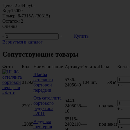
Цена:
2 244
руб.
Код:
15000
Номер:
6-7315А (30315)
Остаток:
2
Оценка:
-
+
Купить
Вернуться в каталог
Сопутствующие товары
Фото
Код
Наименование
Артикул
Остатки
Цена
Кол-в
Шайба
сателлита
5336-
01292
104 шт.
88 ₽
бортовой
2405049
+
-
передачи
Ось сателлита
5440-
бортового
22011
2405038-
—
под заказ
редуктора
+
-
10
22011
65115-
Ведущяя
12085
2402110-
—
под заказ
шестерня
+
-
60