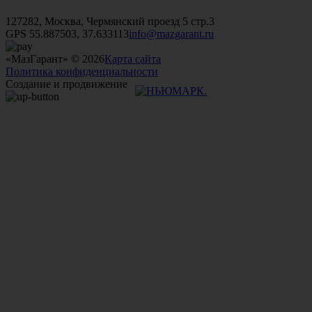
+7 (499)
476-82-09
+7 (495)
740-26-16
+7 (495)
972-32-70
127282, Москва, Чермянский проезд 5 стр.3
GPS 55.887503, 37.633113
info@mazgarant.ru
«МазГарант» © 2026
Карта сайта
Политика конфиденциальности
Создание и продвижение