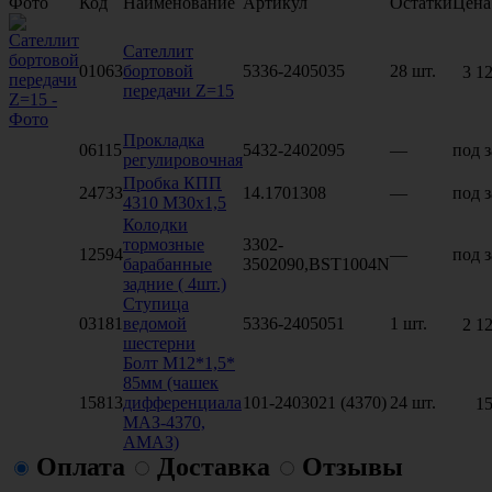
Фото
Код
Наименование
Артикул
Остатки
Цена
Сателлит
01063
бортовой
5336-2405035
28 шт.
3 1
передачи Z=15
Прокладка
06115
5432-2402095
—
под з
регулировочная
Пробка КПП
24733
14.1701308
—
под з
4310 М30х1,5
Колодки
тормозные
3302-
12594
—
под з
барабанные
3502090,BST1004N
задние ( 4шт.)
Ступица
03181
ведомой
5336-2405051
1 шт.
2 1
шестерни
Болт М12*1,5*
85мм (чашек
15813
дифференциала
101-2403021 (4370)
24 шт.
15
МАЗ-4370,
АМАЗ)
Оплата
Доставка
Отзывы