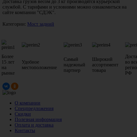
Доставка грузов весом до 3 кг производятся курьерской
службой. С тарифами и условиями можно ознакомиться на
сайте компании "СДЭК".
Категории:
Мост задний
Более
Дост
Самый
Широкий
15 лет
Удобное
во вс
надежный
ассортимент
на
местоположение
реги
партнер
товара
рынке
РФ
О компании
Спецпредложения
Скидки
Полезная информация
Оплата и доставка
Контакты