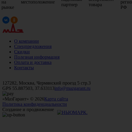
на
местоположение
реги
партнер
товара
рынке
РФ
О компании
Спецпредложения
Скидки
Полезная информация
Оплата и доставка
Контакты
+7 (499)
476-82-09
+7 (495)
740-26-16
+7 (495)
972-32-70
127282, Москва, Чермянский проезд 5 стр.3
GPS 55.887503, 37.633113
info@mazgarant.ru
«МазГарант» © 2026
Карта сайта
Политика конфиденциальности
Создание и продвижение