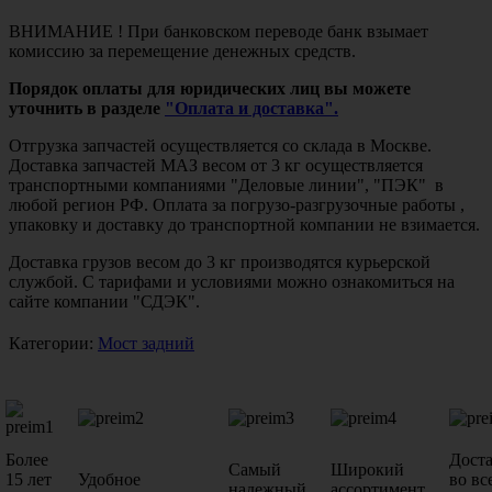
ВНИМАНИЕ ! При банковском переводе банк взымает
комиссию за перемещение денежных средств.
Порядок оплаты для юридических лиц вы можете
уточнить в разделе
"Оплата и доставка".
Отгрузка запчастей осуществляется со склада в Москве.
Доставка запчастей МАЗ весом от 3 кг осуществляется
транспортными компаниями "Деловые линии", "ПЭК" в
любой регион РФ. Оплата за погрузо-разгрузочные работы ,
упаковку и доставку до транспортной компании не взимается.
Доставка грузов весом до 3 кг производятся курьерской
службой. С тарифами и условиями можно ознакомиться на
сайте компании "СДЭК".
Категории:
Мост задний
Более
Дост
Самый
Широкий
15 лет
Удобное
во вс
надежный
ассортимент