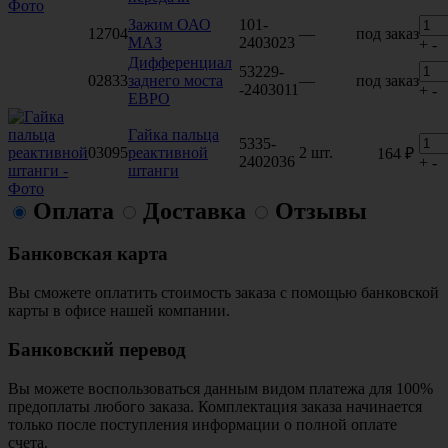
Зажим ОАО
101-
12704
—
под заказ
МАЗ
2403023
+
-
Дифференциал
53229-
02833
заднего моста
—
под заказ
-2403011
+
-
ЕВРО
Гайка пальца
5335-
03095
реактивной
2 шт.
164 ₽
2402036
+
-
штанги
Оплата
Доставка
Отзывы
Банковская карта
Вы сможете оплатить стоимость заказа с помощью банковской
карты в офисе нашей компании.
Банковский перевод
Вы можете воспользоваться данным видом платежа для 100%
предоплаты любого заказа. Комплектация заказа начинается
только после поступления информации о полной оплате
счета.