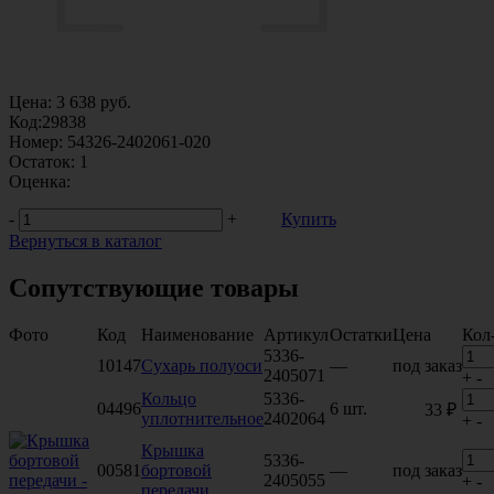
Цена:
3 638
руб.
Код:
29838
Номер:
54326-2402061-020
Остаток:
1
Оценка:
-
+
Купить
Вернуться в каталог
Сопутствующие товары
Фото
Код
Наименование
Артикул
Остатки
Цена
Кол
5336-
10147
Сухарь полуоси
—
под заказ
2405071
+
-
Кольцо
5336-
04496
6 шт.
33 ₽
уплотнительное
2402064
+
-
Крышка
5336-
00581
бортовой
—
под заказ
2405055
+
-
передачи