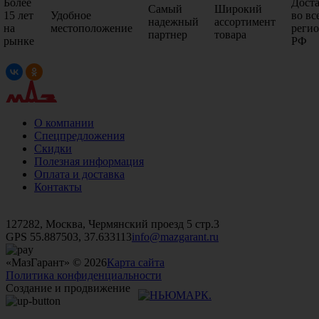
Более
Дост
Самый
Широкий
15 лет
Удобное
во вс
надежный
ассортимент
на
местоположение
реги
партнер
товара
рынке
РФ
О компании
Спецпредложения
Скидки
Полезная информация
Оплата и доставка
Контакты
+7 (499)
476-82-09
+7 (495)
740-26-16
+7 (495)
972-32-70
127282, Москва, Чермянский проезд 5 стр.3
GPS 55.887503, 37.633113
info@mazgarant.ru
«МазГарант» © 2026
Карта сайта
Политика конфиденциальности
Создание и продвижение