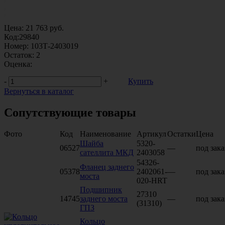
Цена:
21 763
руб.
Код:
29840
Номер:
103Т-2403019
Остаток:
2
Оценка:
-
+
Купить
Вернуться в каталог
Сопутствующие товары
Фото
Код
Наименование
Артикул
Остатки
Цена
Шайба
5320-
06527
—
под зака
сателлита МКД
2403058
54326-
Фланец заднего
05378
2402061-
—
под зака
моста
020-HRT
Подшипник
27310
14745
заднего моста
—
под зака
(31310)
ГПЗ
Кольцо