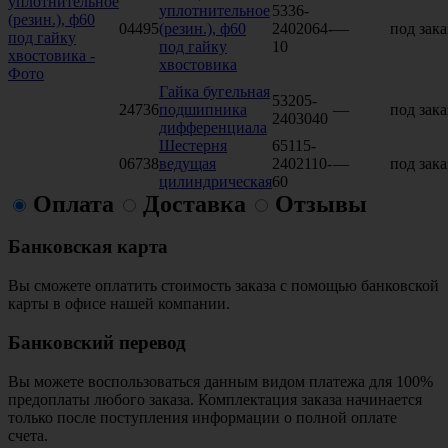
уплотнительное
5336-
04495
(резин.), ф60
2402064-
—
под зака
под гайку
10
хвостовика
Гайка бугельная
53205-
24736
подшипника
—
под зака
2403040
дифференциала
Шестерня
65115-
06738
ведущая
2402110-
—
под зака
цилиндрическая
60
Оплата
Доставка
Отзывы
Банковская карта
Вы сможете оплатить стоимость заказа с помощью банковской
карты в офисе нашей компании.
Банковский перевод
Вы можете воспользоваться данным видом платежа для 100%
предоплаты любого заказа. Комплектация заказа начинается
только после поступления информации о полной оплате
счета.