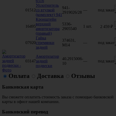
6516
Уплотнитель
941-
01512
со втулкой
—
под заказ
2919026/28
(комплект) 941
Кронштейн
верхний
5336-
16495
1 шт.
2 459 ₽
амортизатора
2905540
(правый)
Гайка
374631,
07920
стремянки
—
под заказ
М14
задней
Амортизатор
40.2915006-
03147
задней
—
под заказ
10
подвески
Оплата
Доставка
Отзывы
Банковская карта
Вы сможете оплатить стоимость заказа с помощью банковской
карты в офисе нашей компании.
Банковский перевод