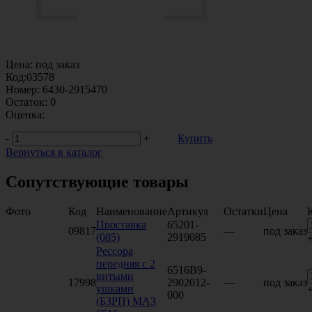
Цена:
под заказ
Код:
03578
Номер:
6430-2915470
Остаток:
0
Оценка:
-
+
Купить
Вернуться в каталог
Сопутствующие товары
Фото
Код
Наименование
Артикул
Остатки
Цена
Проставка
65201-
09817
—
под заказ
(085)
2919085
Рессора
передняя с 2
6516В9-
витыми
17998
2902012-
—
под заказ
ушками
000
(БЗРП) МАЗ