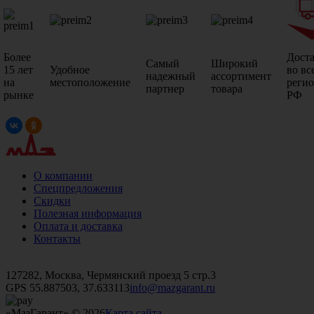
Более
Дост
Самый
Широкий
15 лет
Удобное
во вс
надежный
ассортимент
на
местоположение
реги
партнер
товара
рынке
РФ
О компании
Спецпредложения
Скидки
Полезная информация
Оплата и доставка
Контакты
+7 (499)
476-82-09
+7 (495)
740-26-16
+7 (495)
972-32-70
127282, Москва, Чермянский проезд 5 стр.3
GPS 55.887503, 37.633113
info@mazgarant.ru
«МазГарант» © 2026
Карта сайта