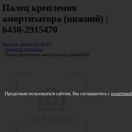
Палец крепления
амортизатора (нижний) |
6430-2915470
Каталог запчастей МАЗ
/
Запчасти подвески
/
Палец крепления амортизатора (нижний)
Продолжая пользоваться сайтом, Вы соглашаетесь с
политикой