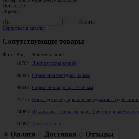
Номер:
200879/200-2912452/250560
Остаток:
0
Оценка:
-
+
Купить
Вернуться в каталог
Сопутствующие товары
Фото
Код
Наименование
18704
Лист рессоры задней
30396
Стремянка передняя 320мм
09343
Стремянка задняя, L=350 мм
23215
Прокладка регулировочная редуктора заднего мост
24985
Штанга реактивная верхняя (двухопорный+кону
10987
Амортизатор
Оплата
Доставка
Отзывы