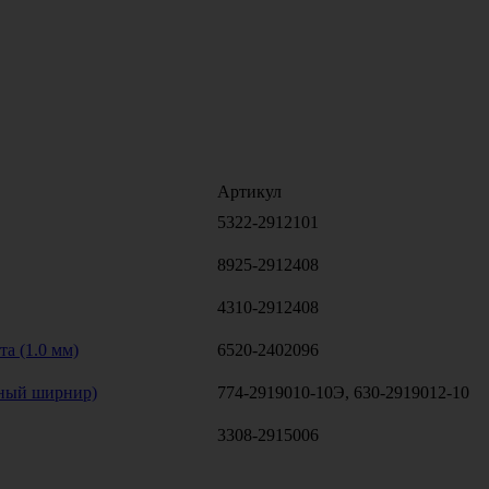
Артикул
5322-2912101
8925-2912408
4310-2912408
а (1.0 мм)
6520-2402096
сный ширнир)
774-2919010-10Э, 630-2919012-10
3308-2915006