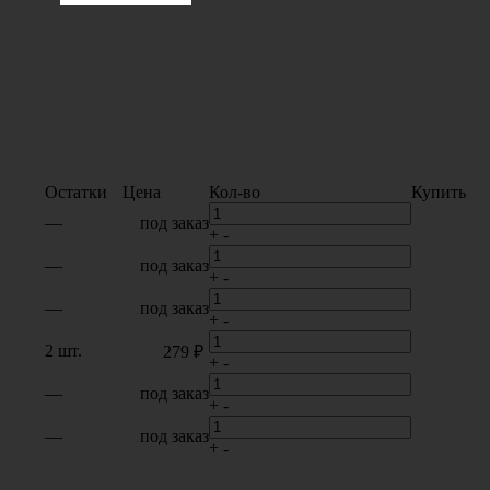
Остатки
Цена
Кол-во
Купить
—
под заказ
+
-
—
под заказ
+
-
—
под заказ
+
-
2 шт.
279 ₽
+
-
—
под заказ
+
-
—
под заказ
+
-