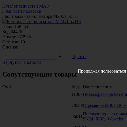
Каталог запчастей МАЗ
/
Запчасти подвески
/
Болт вала стабилизатора М20х1.5х113
Цена:
158
руб.
Код:
04426
Номер:
372935
Остаток:
10
Оценка:
-
+
Купить
Вернуться в каталог
Продолжая пользоваться 
Сопутствующие товары
Фото
Код
Наименование
11367
Пневморессора без ст
28589
Стремянка М30х430 м
Пневмоопора со стакан
06011
SN24, ROR, Weweler