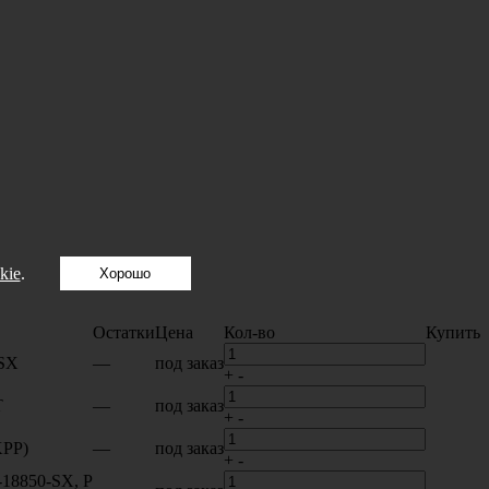
kie
.
Хорошо
Остатки
Цена
Кол-во
Купить
-SX
—
под заказ
+
-
T
—
под заказ
+
-
KPР)
—
под заказ
+
-
-18850-SX, P