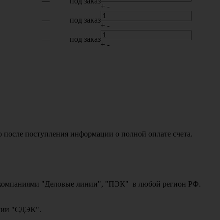
—
под заказ
+
-
—
под заказ
+
-
—
под заказ
+
-
о после поступления информации о полной оплате счета.
ми компаниями "Деловые линии", "ПЭК" в любой регион РФ.
ании "СДЭК".