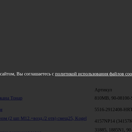
сайтом, Вы соглашаетесь с
политикой использования файлов coo
Артикул
акана Тонар
810MB, 90-08100
м
5516-2912408-HR
ом (2 шп М12.+возд./2 отв) смещ25, Kogel
4157NP14 (34157
31885, 1885N1, 90