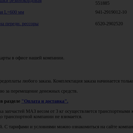
шки резинокордовая
551885
ая L=600 мм
941-2919012-10
на передн. рессоры
6520-2902520
карты в офисе нашей компании.
едоплаты любого заказа. Комплектация заказа начинается тольк
ю за перемещение денежных средств.
в разделе
"Оплата и доставка".
авка запчастей МАЗ весом от 3 кг осуществляется транспортны
до транспортной компании не взимается.
бой. С тарифами и условиями можно ознакомиться на сайте комп