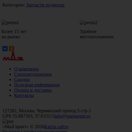
Категории:
Запчасти подвески
Более 15 лет
Удобное
на рынке
местоположение
О компании
Спецпредложения
Скидки
Полезная информация
Оплата и доставка
Контакты
+7 (499)
476-82-09
+7 (495)
740-26-16
+7 (495)
972-32-70
127282, Москва, Чермянский проезд 5 стр.3
GPS 55.887503, 37.633113
info@mazgarant.ru
«МазГарант» © 2026
Карта сайта
Политика конфиденциальности