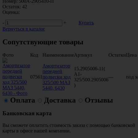
Номер:
500А-2905410-П
Остаток:
42
Оценка:
-
+
Купить
Вернуться в каталог
Сопутствующие товары
Фото
Код
Наименование
Артикул
Остатки
Цена
Амортизатор
15.2905006-11(
передней
А1-
07561
подвески ход
—
под з
325/500.2905006
325/500 МАЗ
)
5440, 6430
Оплата
Доставка
Отзывы
Банковская карта
Вы сможете оплатить стоимость заказа с помощью банковской
карты в офисе нашей компании.