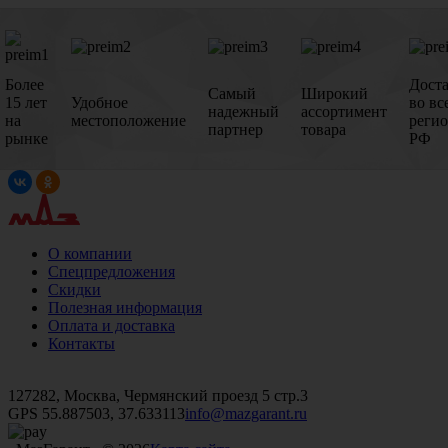
Более
Дост
Самый
Широкий
15 лет
Удобное
во вс
надежный
ассортимент
на
местоположение
реги
партнер
товара
рынке
РФ
О компании
Спецпредложения
Скидки
Полезная информация
Оплата и доставка
Контакты
+7 (499)
476-82-09
+7 (495)
740-26-16
+7 (495)
972-32-70
127282, Москва, Чермянский проезд 5 стр.3
GPS 55.887503, 37.633113
info@mazgarant.ru