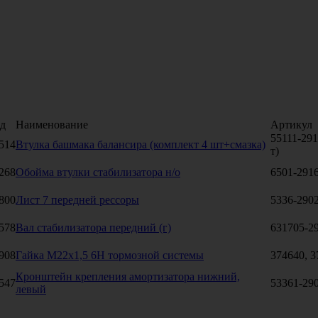
д
Наименование
Артикул
55111-291
514
Втулка башмака балансира (комплект 4 шт+смазка)
т)
268
Обойма втулки стабилизатора н/о
6501-291
800
Лист 7 передней рессоры
5336-290
578
Вал стабилизатора передний (г)
631705-2
908
Гайка М22х1,5 6Н тормозной системы
374640, 3
Кронштейн крепления амортизатора нижний,
547
53361-29
левый