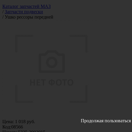
Каталог запчастей МАЗ
/
Запчасти подвески
/
Ушко рессоры передней
Продолжая пользоваться 
Цена:
1 018
руб.
Код:
08566