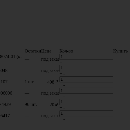
Остатки
Цена
Кол-во
Купить
8074-01 (к-
—
под заказ
+
-
6048
—
под заказ
+
-
2107
1 шт.
408 ₽
+
-
906006
—
под заказ
+
-
74939
96 шт.
20 ₽
+
-
05417
—
под заказ
+
-