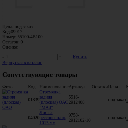
Цена:
под заказ
Код:
09917
Номер:
55100-4B100
Остаток:
0
Оценка:
-
+
Купить
Вернуться в каталог
Сопутствующие товары
Фото
Код
Наименование
Артикул
Остатки
Цена
Стремянка
задняя
5516-
01839
—
под заказ
(плоская) ОАО
2912408
"МАЗ"
Лист 2
9758-
04020
рессоры п/пр,
—
под заказ
2912102-10
1015 мм