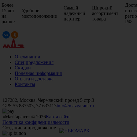
Более
Дост
Самый
Широкий
15 лет
Удобное
во вс
надежный
ассортимент
на
местоположение
реги
партнер
товара
рынке
РФ
О компании
Спецпредложения
Скидки
Полезная информация
Оплата и доставка
Контакты
+7 (499)
476-82-09
+7 (495)
740-26-16
+7 (495)
972-32-70
127282, Москва, Чермянский проезд 5 стр.3
GPS 55.887503, 37.633113
info@mazgarant.ru
«МазГарант» © 2026
Карта сайта
Политика конфиденциальности
Создание и продвижение