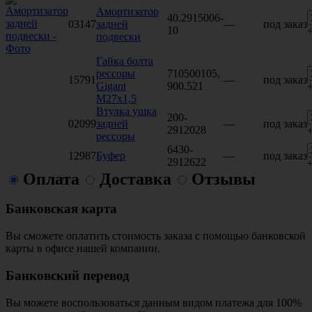
Амортизатор
40.2915006-
03147
задней
—
под заказ
10
подвески
Гайка болта
рессоры
710500105,
15791
—
под заказ
Gigant
900.521
М27х1,5
Втулка ушка
200-
02099
задней
—
под заказ
2912028
рессоры
6430-
12987
Буфер
—
под заказ
2912622
Оплата
Доставка
Отзывы
Банковская карта
Вы сможете оплатить стоимость заказа с помощью банковской
карты в офисе нашей компании.
Банковский перевод
Вы можете воспользоваться данным видом платежа для 100%