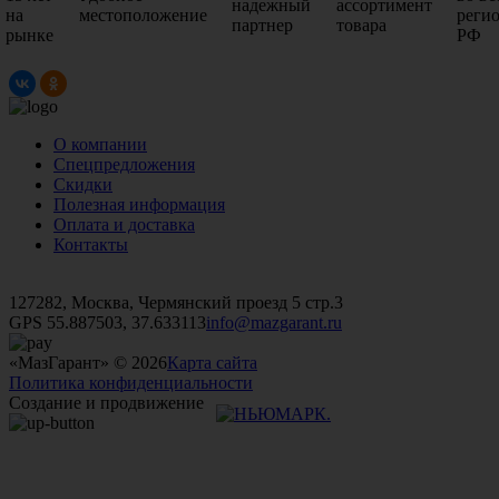
надежный
ассортимент
на
местоположение
реги
партнер
товара
рынке
РФ
О компании
Спецпредложения
Скидки
Полезная информация
Оплата и доставка
Контакты
+7 (499)
476-82-09
+7 (495)
740-26-16
+7 (495)
972-32-70
127282, Москва, Чермянский проезд 5 стр.3
GPS 55.887503, 37.633113
info@mazgarant.ru
«МазГарант» © 2026
Карта сайта
Политика конфиденциальности
Создание и продвижение