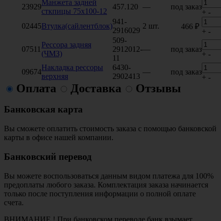
Манжета задней
23929
457.120
—
под заказ
сткпицы 75х100-12
+
-
941-
02445
Втулка(сайлентблок)
2 шт.
466 ₽
2916029
+
-
509-
Рессора задняя
07511
2912012-
—
под заказ
(ЧМЗ)
+
-
11
Накладка рессоры
6430-
09674
—
под заказ
верхняя
2902413
+
-
Оплата
Доставка
Отзывы
Банковская карта
Вы сможете оплатить стоимость заказа с помощью банковской
карты в офисе нашей компании.
Банковский перевод
Вы можете воспользоваться данным видом платежа для 100%
предоплаты любого заказа. Комплектация заказа начинается
только после поступления информации о полной оплате
счета.
ВНИМАНИЕ ! При банковском переводе банк взымает