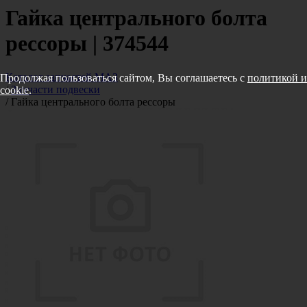
Гайка центрального болта
рессоры | 374544
Каталог запчастей МАЗ
Продолжая пользоваться сайтом, Вы соглашаетесь с
политикой и
/
Запчасти подвески
cookie
.
/
Гайка центрального болта рессоры