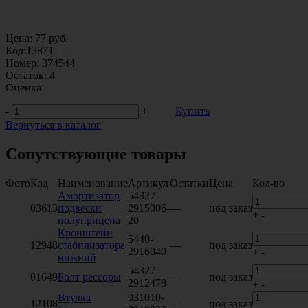
Цена:
77
руб.
Код:
13871
Номер:
374544
Остаток:
4
Оценка:
-
+
Купить
Вернуться в каталог
Сопутствующие товары
Фото
Код
Наименование
Артикул
Остатки
Цена
Кол-во
Амортизатор
54327-
03613
подвески
2915006-
—
под заказ
+
-
полуприцепа
20
Кронштейн
5440-
12948
стабилизатора
—
под заказ
2916040
+
-
нижний
54327-
01649
Болт рессоры
—
под заказ
2912478
+
-
Втулка
931010-
12108
—
под заказ