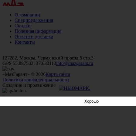
О компании
Спецпредложения
Скидки
Полезная информация
Оплата и доставка
Контакты
+7 (499)
476-82-09
+7 (495)
740-26-16
+7 (495)
972-32-70
127282, Москва, Чермянский проезд 5 стр.3
GPS 55.887503, 37.633113
info@mazgarant.ru
«МазГарант» © 2026
Карта сайта
Политика конфиденциальности
Создание и продвижение
Хорошо