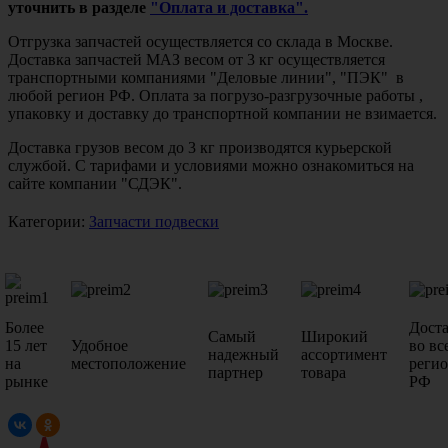
уточнить в разделе
"Оплата и доставка".
Отгрузка запчастей осуществляется со склада в Москве.
Доставка запчастей МАЗ весом от 3 кг осуществляется
транспортными компаниями "Деловые линии", "ПЭК" в
любой регион РФ. Оплата за погрузо-разгрузочные работы ,
упаковку и доставку до транспортной компании не взимается.
Доставка грузов весом до 3 кг производятся курьерской
службой. С тарифами и условиями можно ознакомиться на
сайте компании "СДЭК".
Категории:
Запчасти подвески
Более
Дост
Самый
Широкий
15 лет
Удобное
во вс
надежный
ассортимент
на
местоположение
реги
партнер
товара
рынке
РФ