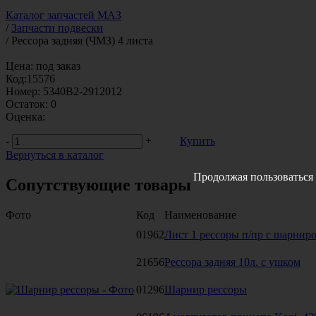
Каталог запчастей МАЗ
/
Запчасти подвески
/
Рессора задняя (ЧМЗ) 4 листа
Цена:
под заказ
Код:
15576
Номер:
5340В2-2912012
Остаток:
0
Оценка:
-
+
Купить
Вернуться в каталог
Продолжая пользоваться 
Сопутствующие товары
Фото
Код
Наименование
01962
Лист 1 рессоры п/пр с шарнир
21656
Рессора задняя 10л. с ушком
01296
Шарнир рессоры