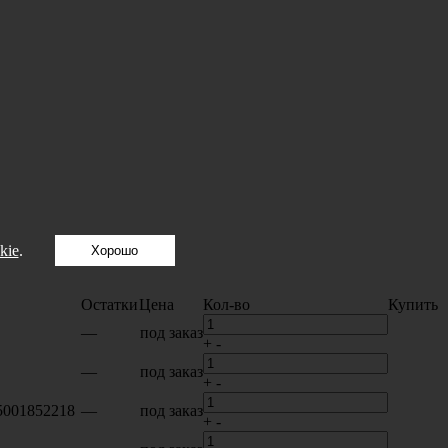
kie
.
Хорошо
Остатки
Цена
Кол-во
Купить
—
под заказ
+
-
—
под заказ
+
-
.5001852218
—
под заказ
+
-