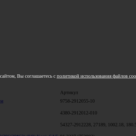
сайтом, Вы соглашаетесь с
политикой использования файлов coo
Артикул
ом
9758-2912055-10
4380-2912012-010
54327-2912228, 27189, 1002.18, 180