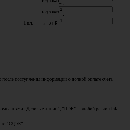
—
под заказ
+
-
—
под заказ
+
-
1 шт.
2 121 ₽
+
-
о после поступления информации о полной оплате счета.
ми компаниями "Деловые линии", "ПЭК" в любой регион РФ.
ании "СДЭК".