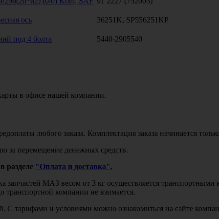
/296(20*62) (0/0) Koni, SAF
91 2227 (752003)
есная ось
36251K, SP556251KP
ий под 4 болта
5440-2905540
карты в офисе нашей компании.
едоплаты любого заказа. Комплектация заказа начинается тольк
ю за перемещение денежных средств.
в разделе
"Оплата и доставка".
авка запчастей МАЗ весом от 3 кг осуществляется транспортны
до транспортной компании не взимается.
бой. С тарифами и условиями можно ознакомиться на сайте комп