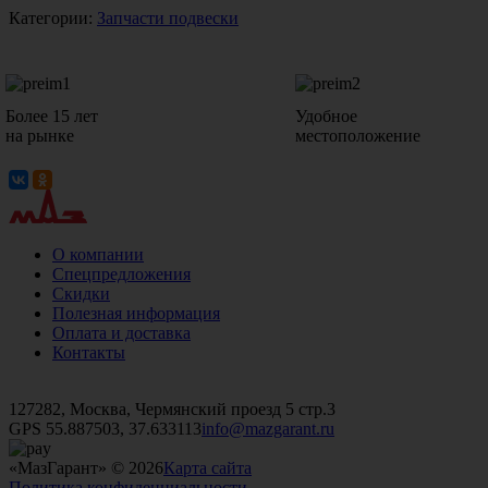
Категории:
Запчасти подвески
Более 15 лет
Удобное
на рынке
местоположение
О компании
Спецпредложения
Скидки
Полезная информация
Оплата и доставка
Контакты
+7 (499)
476-82-09
+7 (495)
740-26-16
+7 (495)
972-32-70
127282, Москва, Чермянский проезд 5 стр.3
GPS 55.887503, 37.633113
info@mazgarant.ru
«МазГарант» © 2026
Карта сайта
Политика конфиденциальности