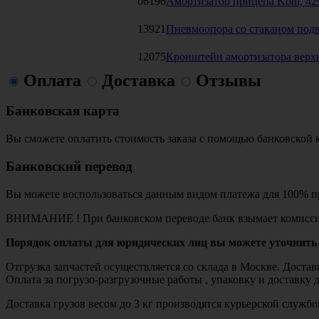
06196
Амортизатор прицепа Koni, 429
13921
Пневмоопора со стаканом подв
12075
Кронштейн амортизатора верхн
Оплата
Доставка
Отзывы
Банковская карта
Вы сможете оплатить стоимость заказа с помощью банковской 
Банковский перевод
Вы можете воспользоваться данным видом платежа для 100% пр
ВНИМАНИЕ ! При банковском переводе банк взымает комисси
Порядок оплаты для юридических лиц вы можете уточнить 
Отгрузка запчастей осуществляется со склада в Москве. Дост
Оплата за погрузо-разгрузочные работы , упаковку и доставку 
Доставка грузов весом до 3 кг производятся курьерской служ