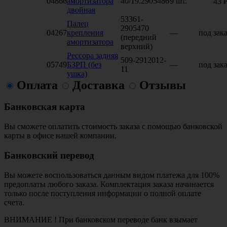
04866
амортизатора
40/19.2905486
9 шт.
43 
двойная
53361-
Палец
2905470
04267
крепления
—
под зака
(передний
амортизатора
верхний)
Рессора задняя
509-2912012-
05749
БЗРП (без
—
под зака
11
ушка)
Оплата
Доставка
Отзывы
Банковская карта
Вы сможете оплатить стоимость заказа с помощью банковской
карты в офисе нашей компании.
Банковский перевод
Вы можете воспользоваться данным видом платежа для 100%
предоплаты любого заказа. Комплектация заказа начинается
только после поступления информации о полной оплате
счета.
ВНИМАНИЕ ! При банковском переводе банк взымает