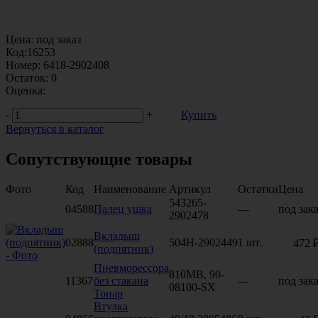
Цена:
под заказ
Код:
16253
Номер:
6418-2902408
Остаток:
0
Оценка:
-
+
Купить
Вернуться в каталог
Сопутствующие товары
Фото
Код
Наименование
Артикул
Остатки
Цена
543265-
04588
Палец ушка
—
под зака
2902478
Вкладыш
02888
504Н-2902449
1 шт.
472 
(подпятник)
Пневморессора
810MB, 90-
11367
без стакана
—
под зака
08100-SX
Тонар
Втулка