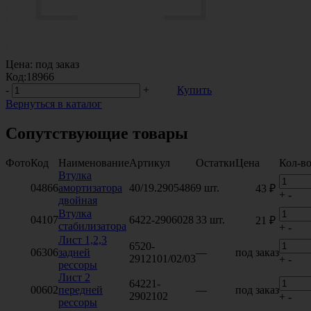
Цена:
под заказ
Код:
18966
-
+
Купить
Вернуться в каталог
Сопутствующие товары
Фото
Код
Наименование
Артикул
Остатки
Цена
Кол-в
Втулка
04866
амортизатора
40/19.2905486
9 шт.
43 ₽
+
-
двойная
Втулка
04107
6422-2906028
33 шт.
21 ₽
стабилизатора
+
-
Лист 1,2,3
6520-
06306
задней
—
под заказ
2912101/02/03
+
-
рессоры
Лист 2
64221-
00602
передней
—
под заказ
2902102
+
-
рессоры