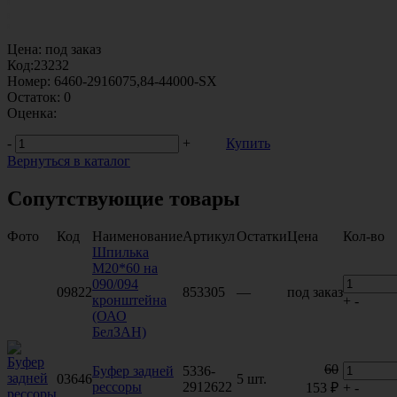
Цена:
под заказ
Код:
23232
Номер:
6460-2916075,84-44000-SX
Остаток:
0
Оценка:
-
+
Купить
Вернуться в каталог
Сопутствующие товары
Фото
Код
Наименование
Артикул
Остатки
Цена
Кол-во
Шпилька
М20*60 на
090/094
09822
853305
—
под заказ
кронштейна
+
-
(ОАО
БелЗАН)
60
Буфер задней
5336-
03646
5 шт.
рессоры
2912622
153 ₽
+
-