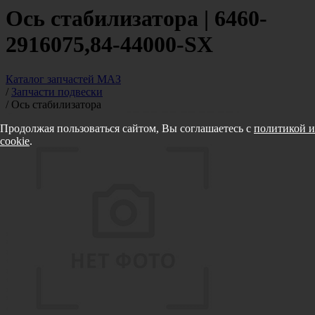
Ось стабилизатора | 6460-
2916075,84-44000-SX
Каталог запчастей МАЗ
/
Запчасти подвески
/
Ось стабилизатора
Продолжая пользоваться сайтом, Вы соглашаетесь с
политикой и
cookie
.