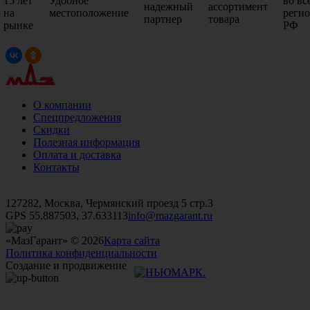
15 лет
Удобное
во вс
надежный
ассортимент
на
местоположение
реги
партнер
товара
рынке
РФ
О компании
Спецпредложения
Скидки
Полезная информация
Оплата и доставка
Контакты
+7 (499)
476-82-09
+7 (495)
740-26-16
+7 (495)
972-32-70
127282, Москва, Чермянский проезд 5 стр.3
GPS 55.887503, 37.633113
info@mazgarant.ru
«МазГарант» © 2026
Карта сайта
Политика конфиденциальности
Создание и продвижение