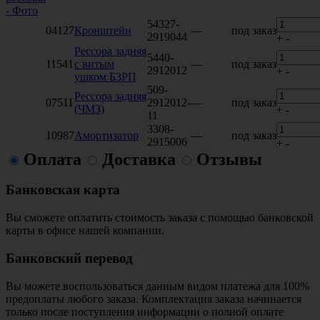
54327-
04127
Кронштейн
—
под заказ
2919044
+
-
Рессора задняя
5440-
11541
с витым
—
под заказ
2912012
+
-
ушком БЗРП
509-
Рессора задняя
07511
2912012-
—
под заказ
(ЧМЗ)
+
-
11
3308-
10987
Амортизатор
—
под заказ
2915006
+
-
Оплата
Доставка
Отзывы
Банковская карта
Вы сможете оплатить стоимость заказа с помощью банковской
карты в офисе нашей компании.
Банковский перевод
Вы можете воспользоваться данным видом платежа для 100%
предоплаты любого заказа. Комплектация заказа начинается
только после поступления информации о полной оплате