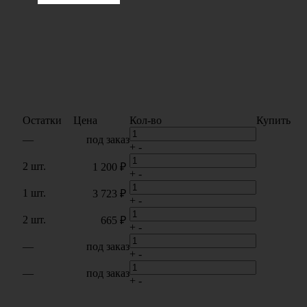
Остатки
Цена
Кол-во
Купить
—
под заказ
+
-
2 шт.
1 200 ₽
+
-
1 шт.
3 723 ₽
+
-
2 шт.
665 ₽
+
-
—
под заказ
+
-
—
под заказ
+
-