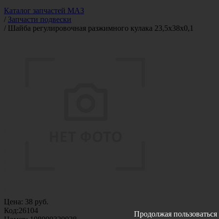
Каталог запчастей МАЗ
/
Запчасти подвески
/
Шайба регулировочная разжимного кулака 23,5x38x0,1
Цена:
38
руб.
Код:
26104
Продолжая пользоваться 