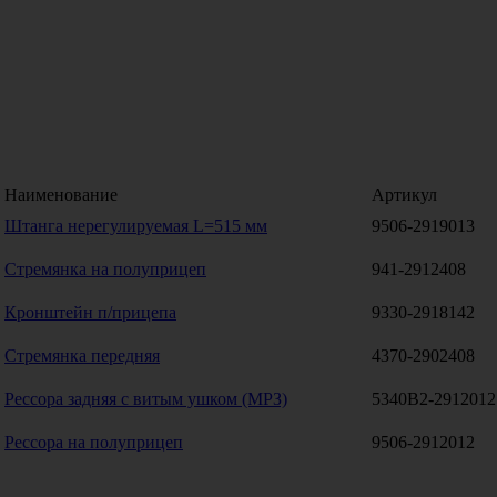
Наименование
Артикул
Штанга нерегулируемая L=515 мм
9506-2919013
Стремянка на полуприцеп
941-2912408
Кронштейн п/прицепа
9330-2918142
Стремянка передняя
4370-2902408
Рессора задняя с витым ушком (МРЗ)
5340В2-2912012
Рессора на полуприцеп
9506-2912012