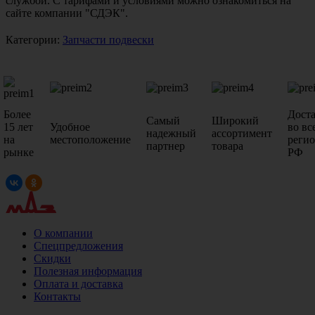
службой. С тарифами и условиями можно ознакомиться на
сайте компании "СДЭК".
Категории:
Запчасти подвески
Более
Дост
Самый
Широкий
15 лет
Удобное
во вс
надежный
ассортимент
на
местоположение
реги
партнер
товара
рынке
РФ
О компании
Спецпредложения
Скидки
Полезная информация
Оплата и доставка
Контакты