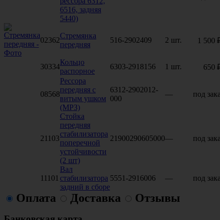
рессора 6312,
6516, задняя
5440)
Стремянка
02362
516-2902409
2 шт.
1 500 
передняя
Кольцо
30334
6303-2918156
1 шт.
650 
распорное
Рессора
передняя с
6312-2902012-
08568
—
под зак
витым ушком
000
(МРЗ)
Стойка
передняя
стабилизатора
21103
21900290605000
—
под зак
поперечной
устойчивости
(2 шт)
Вал
11101
стабилизатора
5551-2916006
—
под зак
задний в сборе
Оплата
Доставка
Отзывы
Банковская карта