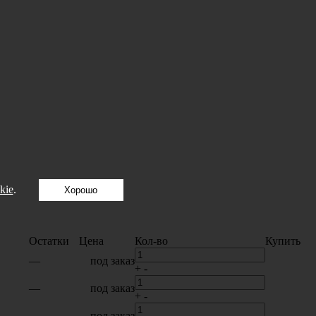
kie
.
Хорошо
Остатки
Цена
Кол-во
Купить
—
под заказ
+
-
—
под заказ
+
-
—
под заказ