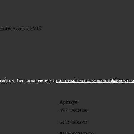
орным конусным РМШ
сайтом, Вы соглашаетесь с
политикой использования файлов coo
Артикул
6501-2916040
6430-2906042
6430-2902102-10