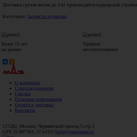
Доставка грузов весом до 3 кг производятся курьерской служ
Категории:
Запчасти подвески
Более 15 лет
Удобное
на рынке
местоположение
О компании
Спецпредложения
Скидки
Полезная информация
Оплата и доставка
Контакты
+7 (499)
476-82-09
+7 (495)
740-26-16
+7 (495)
972-32-70
127282, Москва, Чермянский проезд 5 стр.3
GPS 55.887503, 37.633113
info@mazgarant.ru