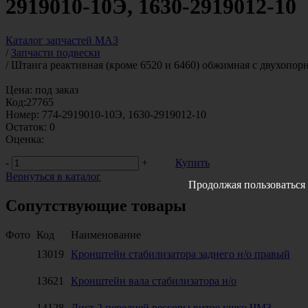
2919010-10Э, 1630-2919012-10
Каталог запчастей МАЗ
/
Запчасти подвески
/
Штанга реактивная (кроме 6520 и 6460) обжимная с двухоп
Цена:
под заказ
Код:
27765
Номер:
774-2919010-10Э, 1630-2919012-10
Остаток:
0
Оценка:
-
+
Купить
Вернуться в каталог
Продолжая пользоваться 
Сопутствующие товары
Фото
Код
Наименование
13019
Кронштейн стабилизатора заднего н/о правый
13621
Кронштейн вала стабилизатора н/о
14128
Лист 2 передней рессоры витое ушко ЧМЗ