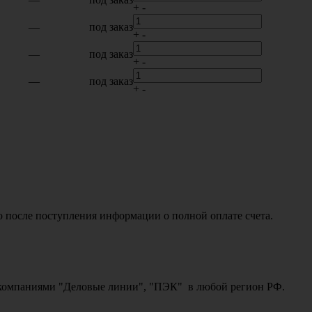
+
-
—
под заказ
+
-
—
под заказ
+
-
—
под заказ
+
-
о после поступления информации о полной оплате счета.
ми компаниями "Деловые линии", "ПЭК" в любой регион РФ.