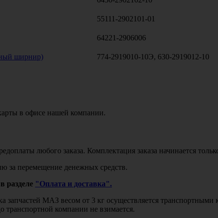
55111-2902101-01
64221-2906006
сный ширнир)
774-2919010-10Э, 630-2919012-10
карты в офисе нашей компании.
едоплаты любого заказа. Комплектация заказа начинается тольк
ю за перемещение денежных средств.
в разделе
"Оплата и доставка".
авка запчастей МАЗ весом от 3 кг осуществляется транспортны
до транспортной компании не взимается.