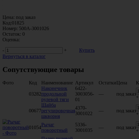
Цена:
под заказ
Код:
01825
Номер:
500А-3001026
Остаток:
0
Оценка:
-
+
Купить
Вернуться в каталог
Сопутствующие товары
Фото
Код
Наименование
Артикул
Остатки
Цена
К
Наконечник
6422-
03282
продольной
3003056-
—
под заказ
+
рулевой тяги
01
Шайба
4370-
00677
регулировочная
—
под заказ
3001022
+
шкворня
Рычаг
5336-
01054
—
под заказ
поворотный
3001035
+
Палец рулевой