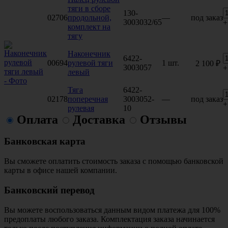
тяги в сборе
130-
02706
продольной,
—
под заказ
3003032/65
+
комплект на
тягу
Наконечник
6422-
00694
рулевой тяги
1 шт.
2 100 ₽
3003057
+
левый
Тяга
6422-
02178
поперечная
3003052-
—
под заказ
+
рулевая
10
Оплата
Доставка
Отзывы
Банковская карта
Вы сможете оплатить стоимость заказа с помощью банковской
карты в офисе нашей компании.
Банковский перевод
Вы можете воспользоваться данным видом платежа для 100%
предоплаты любого заказа. Комплектация заказа начинается