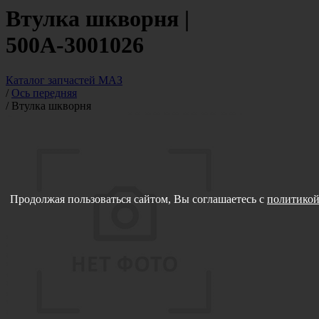
Втулка шкворня |
500А-3001026
Каталог запчастей МАЗ
/
Ось передняя
/
Втулка шкворня
Продолжая пользоваться сайтом, Вы соглашаетесь с
политикой