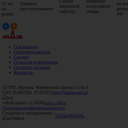
Самый
Широкий
15 лет
Удобное
во вс
надежный
ассортимент
на
местоположение
реги
партнер
товара
рынке
РФ
О компании
Спецпредложения
Скидки
Полезная информация
Оплата и доставка
Контакты
+7 (499)
476-82-09
+7 (495)
740-26-16
+7 (495)
972-32-70
127282, Москва, Чермянский проезд 5 стр.3
GPS 55.887503, 37.633113
info@mazgarant.ru
«МазГарант» © 2026
Карта сайта
Политика конфиденциальности
Создание и продвижение