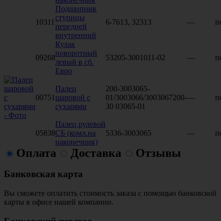
Подшипник
ступицы
10311
6-7613, 32313
—
п
передней
внутренний
Кулак
поворотный
09268
53205-3001011-02
—
п
левый в сб.
Евро
Палец
200-3003065-
00751
шаровой с
01/3003066/3003067200-
—
п
сухарями
30 03065-01
Палец рулевой
05838
СБ (комл.на
5336-3003065
—
п
наконечник)
Оплата
Доставка
Отзывы
Банковская карта
Вы сможете оплатить стоимость заказа с помощью банковской
карты в офисе нашей компании.