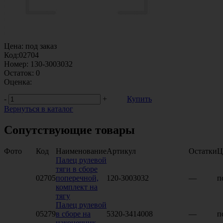
Цена:
под заказ
Код:
02704
Номер:
130-3003032
Остаток:
0
Оценка:
-
+
Купить
Вернуться в каталог
Сопутствующие товары
Фото
Код
Наименование
Артикул
Остатки
Ц
Палец рулевой
тяги в сборе
02705
поперечной,
120-3003032
—
п
комплект на
тягу
Палец рулевой
05279
в сборе на
5320-3414008
—
п
наконечник