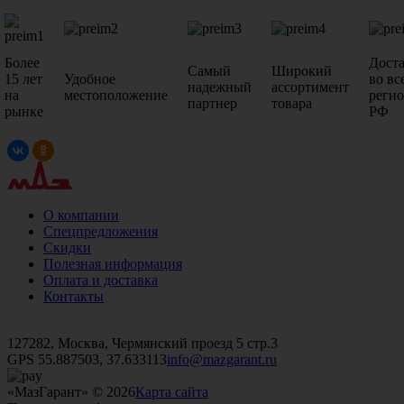
Более
Дост
Самый
Широкий
15 лет
Удобное
во вс
надежный
ассортимент
на
местоположение
реги
партнер
товара
рынке
РФ
О компании
Спецпредложения
Скидки
Полезная информация
Оплата и доставка
Контакты
+7 (499)
476-82-09
+7 (495)
740-26-16
+7 (495)
972-32-70
127282, Москва, Чермянский проезд 5 стр.3
GPS 55.887503, 37.633113
info@mazgarant.ru
«МазГарант» © 2026
Карта сайта